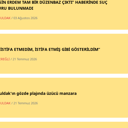
SİN ERDEM TAM BİR DÜZENBAZ ÇIKTI” HABERİNDE SUÇ
URU BULUNMADI
ULDAK
/ 03 Ağustos 2026
 İSTİFA ETMEDİM, İSTİFA ETMİŞ GİBİ GÖSTERİLDİM”
EREĞLİ
/ 21 Temmuz 2026
uldak'ın gözde plajında üzücü manzara
ULDAK
/ 21 Temmuz 2026