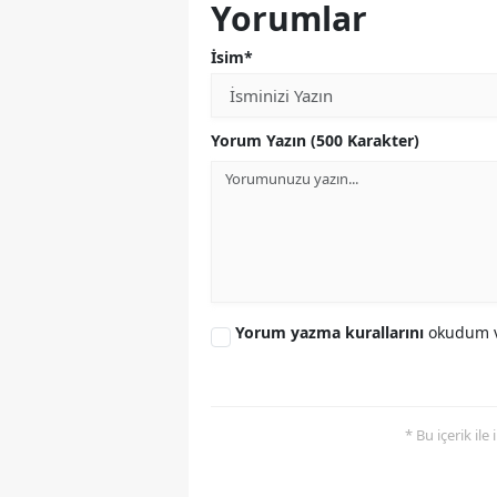
Yorumlar
İsim*
Yorum Yazın (500 Karakter)
Yorum yazma kurallarını
okudum v
* Bu içerik ile