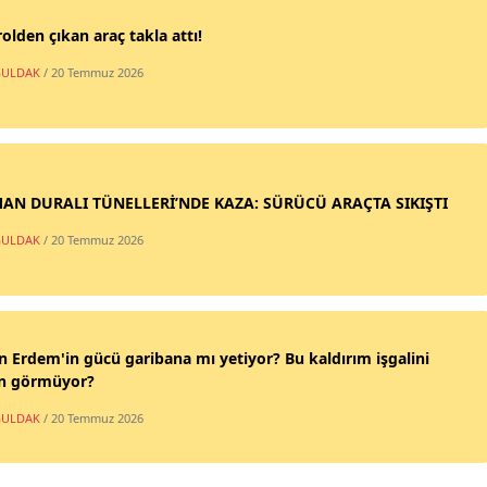
olden çıkan araç takla attı!
ULDAK
/ 20 Temmuz 2026
AN DURALI TÜNELLERİ’NDE KAZA: SÜRÜCÜ ARAÇTA SIKIŞTI
ULDAK
/ 20 Temmuz 2026
n Erdem'in gücü garibana mı yetiyor? Bu kaldırım işgalini
n görmüyor?
ULDAK
/ 20 Temmuz 2026