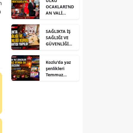
ÜLKÜ
n
OCAKLARI’ND
n
AN VALİ
HACIBEKTAŞO
ĞLU’NA
SAĞLIKTA İŞ
ZİYARET
SAĞLIĞI VE
GÜVENLİĞİ
KURUL
TOPLANTISI
Kozlu'da yaz
YAPILDI
şenlikleri
Temmuz
ayında da dolu
dizgin devam
ediyor!