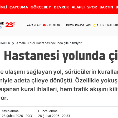
İMLİ
ÇAYCUMA
GÖKÇEBEY
DEVREK
ALAPLI
SPOR
BARTIN
ak
23
°
YAZARLAR
VİDEOLAR
DÖVİZ PİYASALARI
ALTIN FİYATLAR
 HABER
Amele Birliği Hastanesi yolunda çile bitmiyor!
i Hastanesi yolunda çi
ne ulaşımı sağlayan yol, sürücülerin kural
deniyle adeta çileye dönüştü. Özellikle yokuş
anan kural ihlalleri, hem trafik akışını kil
or.
Yayınlanma
Güncellenme
28 Şubat 2026 - 20:31
28 Şubat 2026 - 20:33