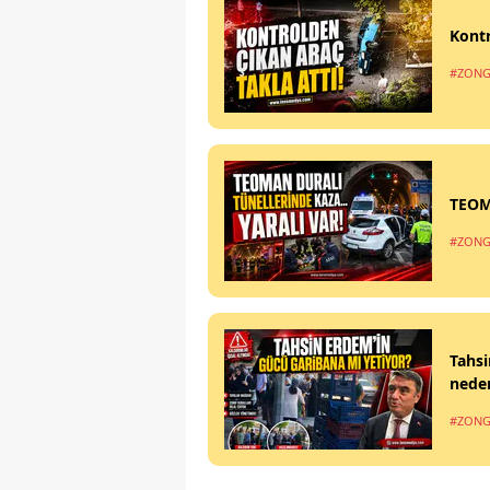
Kontr
#ZONG
TEOM
#ZONG
Tahsi
nede
#ZONG