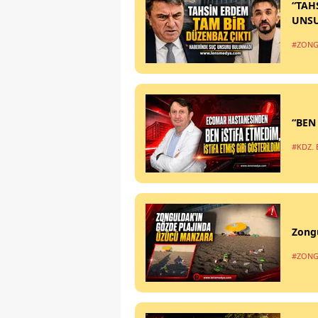
“TAH
UNS
#ZONG
“BEN
#KDZ. 
Zong
#ZONG