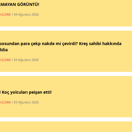
ŞMAYAN GÖRÜNTÜ!
ULDAK
/ 04 Ağustos 2026
posundan para çekp nakde mi çevirdi? Kreş sahibi hakkında
ddia
ULDAK
/ 03 Ağustos 2026
 Koç yolcuları peişan etti!
ULDAK
/ 03 Ağustos 2026