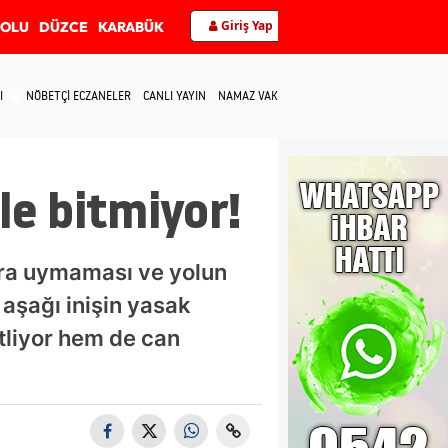
Giriş Yap
BOLU
DÜZCE
KARABÜK
I
NÖBETÇİ ECZANELER
CANLI YAYIN
NAMAZ VAKİTLERİ
İLETİŞİM
le bitmiyor!
lara uymaması ve yolun
 aşağı inişin yasak
itliyor hem de can