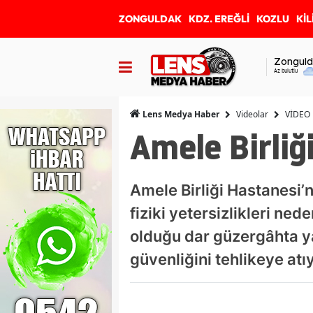
ZONGULDAK
KDZ. EREĞLİ
KOZLU
KİL
Zonguld
Az bulutlu
Videolar
VİDEO
Lens Medya Haber
Amele Birliğ
Amele Birliği Hastanesi’
fiziki yetersizlikleri ne
olduğu dar güzergâhta yaş
güvenliğini tehlikeye atıy