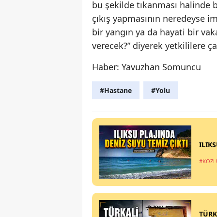
bu şekilde tıkanması halinde
çıkış yapmasının neredeyse imk
bir yangın ya da hayati bir v
verecek?” diyerek yetkililere ç
Haber: Yavuzhan Somuncu
#Hastane
#Yolu
ILIK
#KOZL
TÜRK