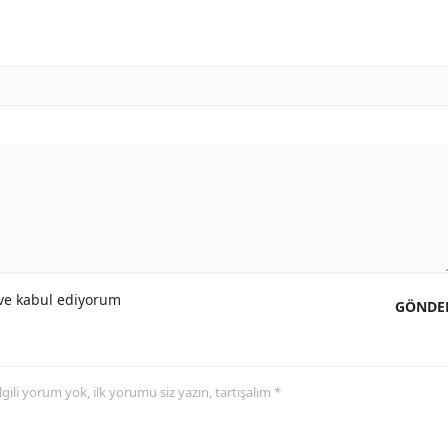
e kabul ediyorum
GÖNDE
 ilgili yorum yok, ilk yorumu siz yazın, tartışalım *