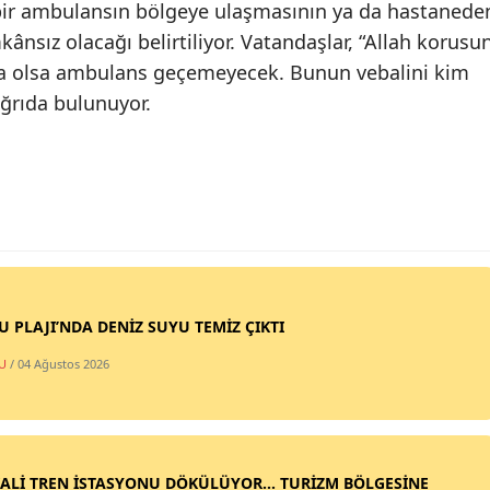
 bir ambulansın bölgeye ulaşmasının ya da hastanede
ânsız olacağı belirtiliyor. Vatandaşlar, “Allah korusu
aka olsa ambulans geçemeyecek. Bunun vebalini kim
ağrıda bulunuyor.
SU PLAJI’NDA DENİZ SUYU TEMİZ ÇIKTI
U
/ 04 Ağustos 2026
ALİ TREN İSTASYONU DÖKÜLÜYOR... TURİZM BÖLGESİNE