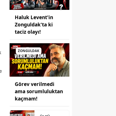
Haluk Levent'in
Zonguldak'ta ki
taciz olayı!
ZONGULDAK
k
e
Görev verilmedi
ama sorumluluktan
kaçmam!