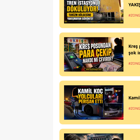
YAKI
#ZONG
Kreş 
şok i
#ZONG
Kamil
#ZONG