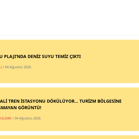
SU PLAJI’NDA DENİZ SUYU TEMİZ ÇIKTI
U
/ 04 Ağustos 2026
ALİ TREN İSTASYONU DÖKÜLÜYOR... TURİZM BÖLGESİNE
ŞMAYAN GÖRÜNTÜ!
ULDAK
/ 04 Ağustos 2026