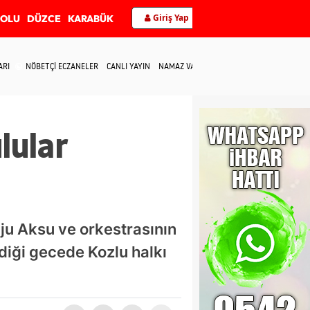
Giriş Yap
BOLU
DÜZCE
KARABÜK
ARI
NÖBETÇİ ECZANELER
CANLI YAYIN
NAMAZ VAKİTLERİ
İLETİŞİM
lular
nju Aksu ve orkestrasının
ldiği gecede Kozlu halkı