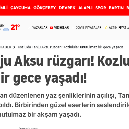
İMLİ
ÇAYCUMA
GÖKÇEBEY
DEVREK
ALAPLI
SPOR
BARTIN
ak
21
°
YAZARLAR
VİDEOLAR
DÖVİZ PİYASALARI
ALTIN FİYATL
u
 HABER
Kozlu'da Tanju Aksu rüzgarı! Kozlulular unutulmaz bir gece yaşadı!
ju Aksu rüzgarı! Kozlu
r gece yaşadı!
an düzenlenen yaz şenliklerinin açılışı, Ta
ıldı. Birbirinden güzel eserlerin seslendiri
nutulmaz bir akşam yaşadı.
Yayınlanma