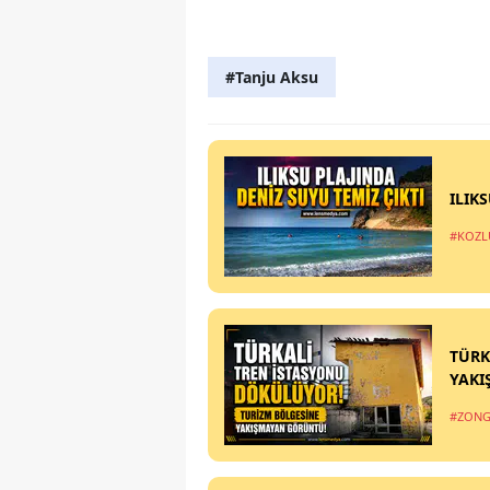
#Tanju Aksu
ILIK
#KOZL
TÜRK
YAKI
#ZONG