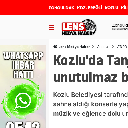
ZONGULDAK
KDZ. EREĞLİ
KOZLU
KİL
Zonguld
Parçalı az bulutl
Videolar
VİDEO
Lens Medya Haber
Kozlu'da Tan
unutulmaz bi
Kozlu Belediyesi tarafınd
sahne aldığı konserle yap
müzik ve eğlence dolu u