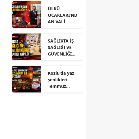
ÜLKÜ
OCAKLARI’ND
AN VALİ
HACIBEKTAŞO
ĞLU’NA
SAĞLIKTA İŞ
ZİYARET
SAĞLIĞI VE
GÜVENLİĞİ
KURUL
TOPLANTISI
Kozlu'da yaz
YAPILDI
şenlikleri
Temmuz
ayında da dolu
dizgin devam
ediyor!