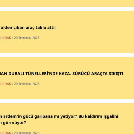
olden çıkan araç takla attı!
ULDAK
/ 20 Temmuz 2026
AN DURALI TÜNELLERİ’NDE KAZA: SÜRÜCÜ ARAÇTA SIKIŞTI
ULDAK
/ 20 Temmuz 2026
n Erdem'in gücü garibana mı yetiyor? Bu kaldırım işgalini
n görmüyor?
ULDAK
/ 20 Temmuz 2026