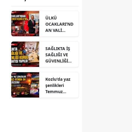
ÜLKÜ
OCAKLARI’ND
AN VALİ
HACIBEKTAŞO
ĞLU’NA
SAĞLIKTA İŞ
ZİYARET
SAĞLIĞI VE
GÜVENLİĞİ
KURUL
TOPLANTISI
Kozlu'da yaz
YAPILDI
şenlikleri
Temmuz
ayında da dolu
dizgin devam
ediyor!