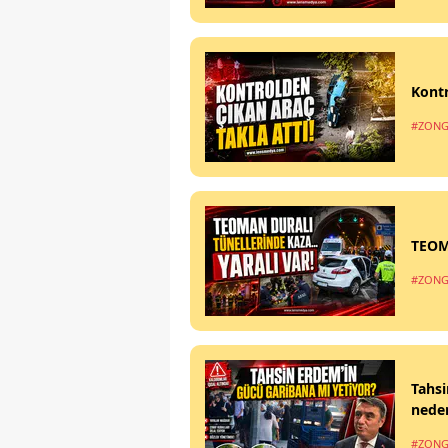
Kontr
#ZONG
TEOM
#ZONG
Tahsi
nede
#ZONG