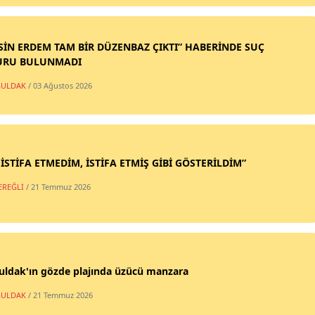
SİN ERDEM TAM BİR DÜZENBAZ ÇIKTI” HABERİNDE SUÇ
URU BULUNMADI
ULDAK
/ 03 Ağustos 2026
 İSTİFA ETMEDİM, İSTİFA ETMİŞ GİBİ GÖSTERİLDİM”
EREĞLİ
/ 21 Temmuz 2026
uldak'ın gözde plajında üzücü manzara
ULDAK
/ 21 Temmuz 2026