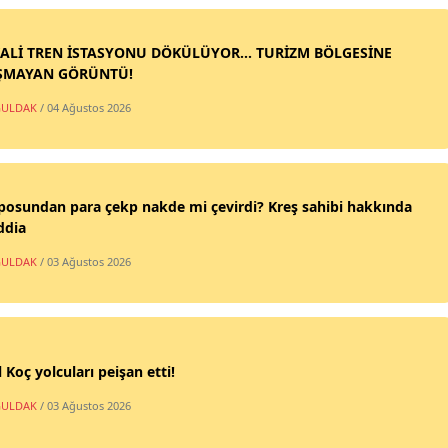
ALİ TREN İSTASYONU DÖKÜLÜYOR... TURİZM BÖLGESİNE
ŞMAYAN GÖRÜNTÜ!
ULDAK
/ 04 Ağustos 2026
posundan para çekp nakde mi çevirdi? Kreş sahibi hakkında
ddia
ULDAK
/ 03 Ağustos 2026
 Koç yolcuları peişan etti!
ULDAK
/ 03 Ağustos 2026