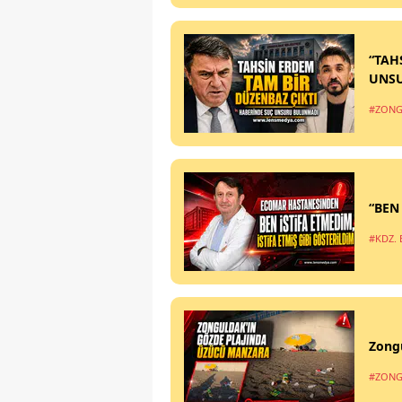
“TAH
UNS
#ZONG
“BEN
#KDZ. 
Zong
#ZONG