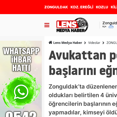
ZONGULDAK
KDZ. EREĞLİ
KOZLU
KİL
Zonguld
Açık
Videolar
ZONG
Lens Medya Haber
Avukattan po
başlarını eğ
Zonguldak’ta düzenlenen
oldukları belirtilen 4 ün
öğrencilerin başlarının e
yapmadılar, kimseyi öldü