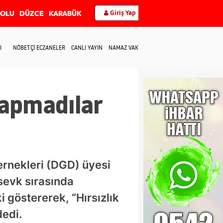
Giriş Yap
BOLU
DÜZCE
KARABÜK
I
NÖBETÇİ ECZANELER
CANLI YAYIN
NAMAZ VAKİTLERİ
İLETİŞİM
yapmadılar
rnekleri (DGD) üyesi
 sevk sırasında
i göstererek, “Hırsızlık
dedi.