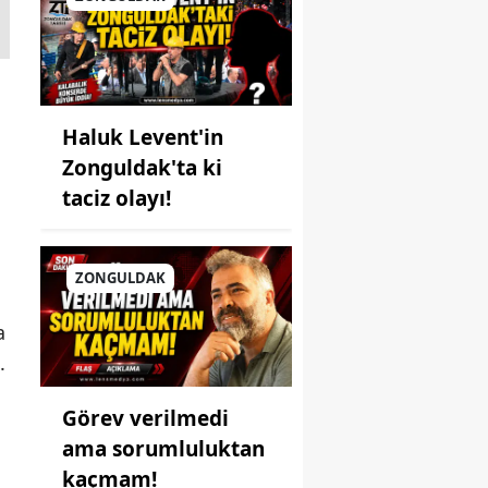
Haluk Levent'in
Zonguldak'ta ki
taciz olayı!
ZONGULDAK
a
.
Görev verilmedi
ama sorumluluktan
kaçmam!