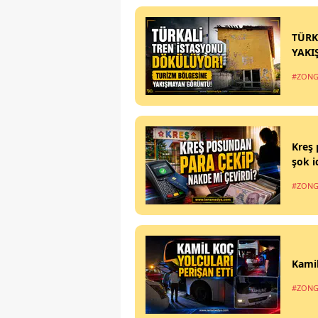
TÜRK
YAKI
#ZONG
Kreş 
şok i
#ZONG
Kamil
#ZONG