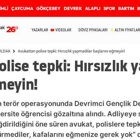
İMLİ
ÇAYCUMA
GÖKÇEBEY
DEVREK
ALAPLI
SPOR
BARTIN
ak
26
°
YAZARLAR
VİDEOLAR
DÖVİZ PİYASALARI
ALTIN FİYATLAR
ULDAK
Avukattan polise tepki: Hırsızlık yapmadılar başlarını eğmeyin!
lise tepki: Hırsızlık 
meyin!
 terör operasyonunda Devrimci Gençlik De
iversite öğrencisi gözaltına alındı. Adliyeye
ğdirildiğini öne süren avukat, polislere tepk
rmediler, kafalarını eğmenize gerek yok” 