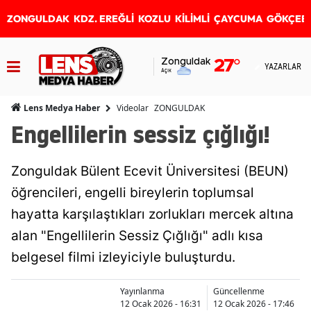
ZONGULDAK
KDZ. EREĞLİ
KOZLU
KİLİMLİ
ÇAYCUMA
GÖKÇEB
Zonguldak
27
°
YAZARLAR
Açık
Videolar
ZONGULDAK
Lens Medya Haber
Engellilerin sessiz çığlığı!
Zonguldak Bülent Ecevit Üniversitesi (BEUN)
öğrencileri, engelli bireylerin toplumsal
hayatta karşılaştıkları zorlukları mercek altına
alan "Engellilerin Sessiz Çığlığı" adlı kısa
belgesel filmi izleyiciyle buluşturdu.
Yayınlanma
Güncellenme
12 Ocak 2026 - 16:31
12 Ocak 2026 - 17:46