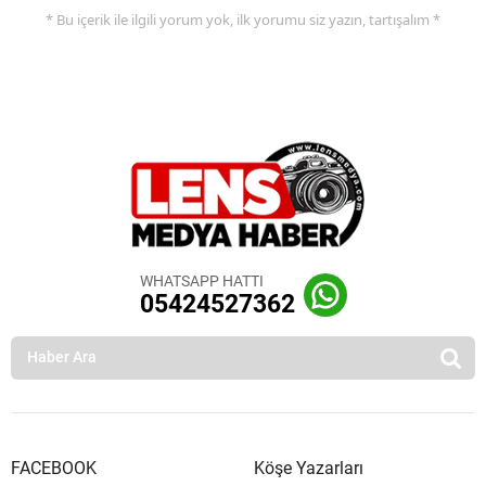
* Bu içerik ile ilgili yorum yok, ilk yorumu siz yazın, tartışalım *
WHATSAPP HATTI
05424527362
FACEBOOK
Köşe Yazarları