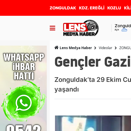
ZONGULDAK
KDZ. EREĞLİ
KOZLU
KİL
Zonguld
Açık
Videolar
ZONG
Lens Medya Haber
Gençler Gazi
Zonguldak’ta 29 Ekim Cu
yaşandı