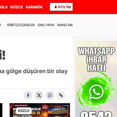
Giriş Yap
BOLU
DÜZCE
KARABÜK
I
NÖBETÇİ ECZANELER
CANLI YAYIN
NAMAZ VAKİTLERİ
İLETİŞİM
!
a gölge düşüren bir olay
KOZLU