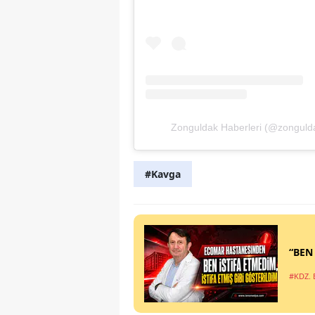
Zonguldak Haberleri (@zonguldak
#Kavga
“BEN
#KDZ. 