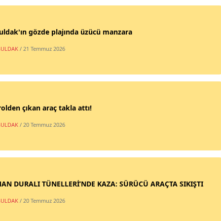
uldak'ın gözde plajında üzücü manzara
ULDAK
/ 21 Temmuz 2026
olden çıkan araç takla attı!
ULDAK
/ 20 Temmuz 2026
AN DURALI TÜNELLERİ’NDE KAZA: SÜRÜCÜ ARAÇTA SIKIŞTI
ULDAK
/ 20 Temmuz 2026