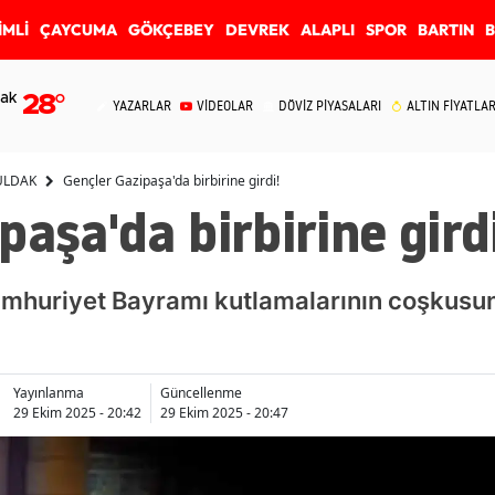
İMLİ
ÇAYCUMA
GÖKÇEBEY
DEVREK
ALAPLI
SPOR
BARTIN
ak
28
°
YAZARLAR
VİDEOLAR
DÖVİZ PİYASALARI
ALTIN FİYATLAR
ULDAK
Gençler Gazipaşa'da birbirine girdi!
paşa'da birbirine girdi
mhuriyet Bayramı kutlamalarının coşkusun
Yayınlanma
Güncellenme
29 Ekim 2025 - 20:42
29 Ekim 2025 - 20:47