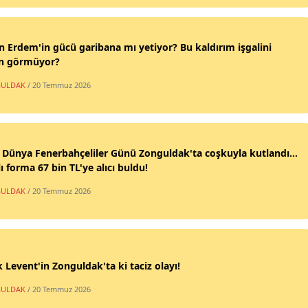
n Erdem'in gücü garibana mı yetiyor? Bu kaldırım işgalini
n görmüyor?
ULDAK
/ 20 Temmuz 2026
 Dünya Fenerbahçeliler Günü Zonguldak'ta coşkuyla kutlandı...
ı forma 67 bin TL'ye alıcı buldu!
ULDAK
/ 20 Temmuz 2026
 Levent'in Zonguldak'ta ki taciz olayı!
ULDAK
/ 20 Temmuz 2026