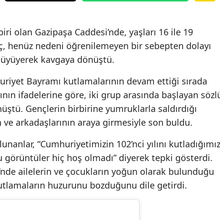
iri olan Gazipaşa Caddesi’nde, yaşları 16 ile 19
ç, henüz nedeni öğrenilemeyen bir sebepten dolayı
e büyüyerek kavgaya dönüştü.
riyet Bayramı kutlamalarının devam ettiği sırada
nın ifadelerine göre, iki grup arasında başlayan sözl
üştü. Gençlerin birbirine yumruklarla saldırdığı
 ve arkadaşlarının araya girmesiyle son buldu.
nanlar, “Cumhuriyetimizin 102’nci yılını kutladığımı
 görüntüler hiç hoş olmadı” diyerek tepki gösterdi.
’nde ailelerin ve çocukların yoğun olarak bulunduğu
utlamaların huzurunu bozduğunu dile getirdi.