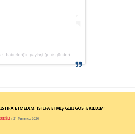
_haberleri)'in paylaştığı bir gönderi
 İSTİFA ETMEDİM, İSTİFA ETMİŞ GİBİ GÖSTERİLDİM”
EREĞLİ
/ 21 Temmuz 2026