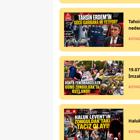
Tahsi
nede
#ZONG
19.07
İmzal
#ZONG
Haluk
#ZONG