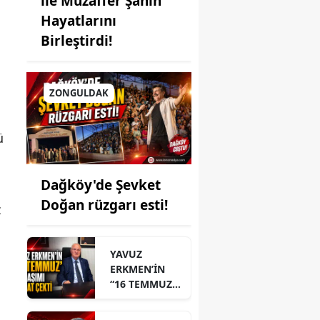
ile Muzaffer Şahin
Hayatlarını
Birleştirdi!
ZONGULDAK
ü
Dağköy'de Şevket
Doğan rüzgarı esti!
z
YAVUZ
ERKMEN’İN
“16 TEMMUZ”
PAYLAŞIMI
DİKKAT ÇEKTİ