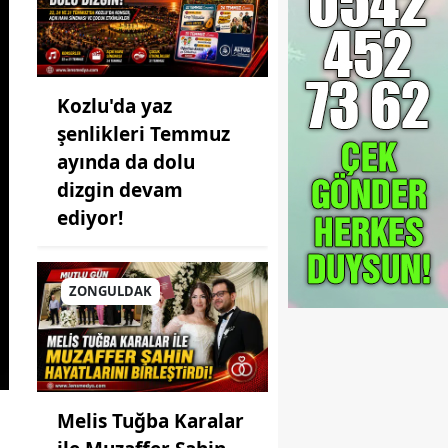
Kozlu'da yaz
şenlikleri Temmuz
ayında da dolu
dizgin devam
ediyor!
ZONGULDAK
Melis Tuğba Karalar