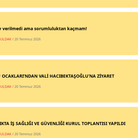
v verilmedi ama sorumluluktan kaçmam!
ULDAK
/ 20 Temmuz 2026
 OCAKLARI’NDAN VALİ HACIBEKTAŞOĞLU’NA ZİYARET
ULDAK
/ 20 Temmuz 2026
IKTA İŞ SAĞLIĞI VE GÜVENLİĞİ KURUL TOPLANTISI YAPILDI
ULDAK
/ 20 Temmuz 2026