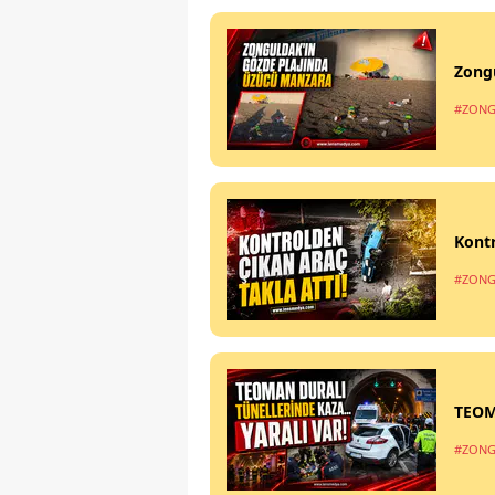
Zong
#ZONG
Kontr
#ZONG
TEOM
#ZONG