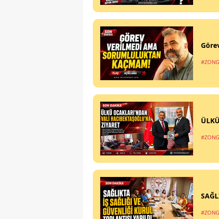
Göre
#ZONG
ÜLKÜ
#ZONG
SAĞL
#ZONG