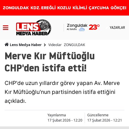
ZONGULDAK
KDZ. EREĞLİ
KOZLU
KİLİMLİ
ÇAYCUMA
GÖKÇEB
Zonguldak
23
°
YAZARLAR
Az bulutlu
Videolar
ZONGULDAK
Lens Medya Haber
Merve Kır Müftüoğlu
CHP'den istifa etti!
CHP'de uzun yıllardır görev yapan Av. Merve
Kır Müftüoğlu'nun partisinden istifa ettiğini
açıkladı.
Yayınlanma
Güncellenme
17 Şubat 2026 - 12:20
17 Şubat 2026 - 12:21