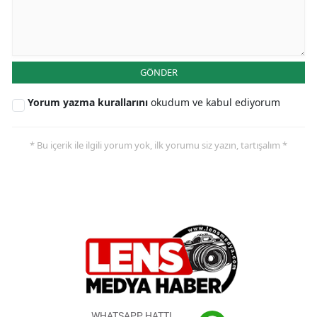
GÖNDER
Yorum yazma kurallarını
okudum ve kabul ediyorum
* Bu içerik ile ilgili yorum yok, ilk yorumu siz yazın, tartışalım *
WHATSAPP HATTI