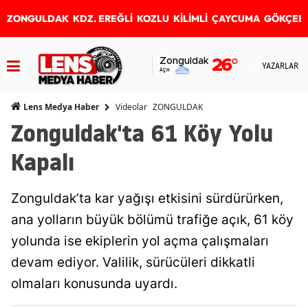
ZONGULDAK
KDZ. EREĞLİ
KOZLU
KİLİMLİ
ÇAYCUMA
GÖKÇEB
Zonguldak
26
°
YAZARLAR
Açık
Videolar
ZONGULDAK
Lens Medya Haber
Zonguldak'ta 61 Köy Yolu
Kapalı
Zonguldak’ta kar yağışı etkisini sürdürürken,
ana yolların büyük bölümü trafiğe açık, 61 köy
yolunda ise ekiplerin yol açma çalışmaları
devam ediyor. Valilik, sürücüleri dikkatli
olmaları konusunda uyardı.