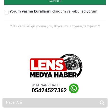
GÖNDER
Yorum yazma kurallarını
okudum ve kabul ediyorum
* Bu içerik ile ilgili yorum yok, ilk yorumu siz yazın, tartışalım *
WHATSAPP HATTI
05424527362