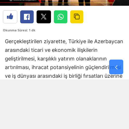
Okunma Süresi: 1 dk
Gerçekleştirilen ziyarette, Türkiye ile Azerbaycan
arasındaki ticari ve ekonomik ilişkilerin
geliştirilmesi, karşılıklı yatırım olanaklarının
artırılması, ihracat potansiyelinin güçlendirilmesi
ve iş dünyası arasındaki iş birliği fırsatları üzerine
kapsamlı değerlendirmelerde bulunuldu.
Ziyaret kapsamında, ZONSİAD tarafından
düzenlenen 3. Zonguldak Genel Ticaret Fuarı’na
ait Üye Firma Katılım Dergisi Sayın Murat
Yaman’a takdim edilerek fuarın kapsamı,