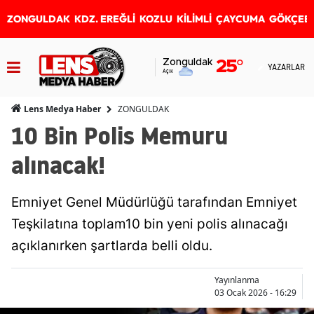
ZONGULDAK
KDZ. EREĞLİ
KOZLU
KİLİMLİ
ÇAYCUMA
GÖKÇEB
Zonguldak
25
°
YAZARLAR
Açık
ZONGULDAK
Lens Medya Haber
10 Bin Polis Memuru
alınacak!
Emniyet Genel Müdürlüğü tarafından Emniyet
Teşkilatına toplam10 bin yeni polis alınacağı
açıklanırken şartlarda belli oldu.
Yayınlanma
03 Ocak 2026 - 16:29