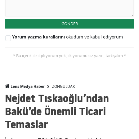
GÖNDER
Yorum yazma kurallarını
okudum ve kabul ediyorum
* Bu içerik ile ilgili yorum yok, ilk yorumu siz yazın, tartışalım *
ZONGULDAK
Lens Medya Haber
Nejdet Tıskaoğlu’ndan
Bakü’de Önemli Ticari
Temaslar