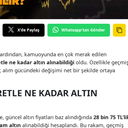
X'de Paylaş
Whatsapp'tan Gönder
n ardından, kamuoyunda en çok merak edilen
tle ne kadar altın alınabildiği
oldu. Özellikle geçmi
ar, alım gücündeki değişimi net bir şekilde ortaya
RETLE NE KADAR ALTIN
, güncel altın fiyatları baz alındığında
28 bin 75 TL’li
ram altın
alınabildiği hesaplandı. Bu rakam, geçmiş