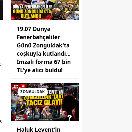
19.07 Dünya
Fenerbahçeliler
Günü Zonguldak'ta
coşkuyla kutlandı...
İmzalı forma 67 bin
ş
TL'ye alıcı buldu!
ZONGULDAK
k
Haluk Levent'in