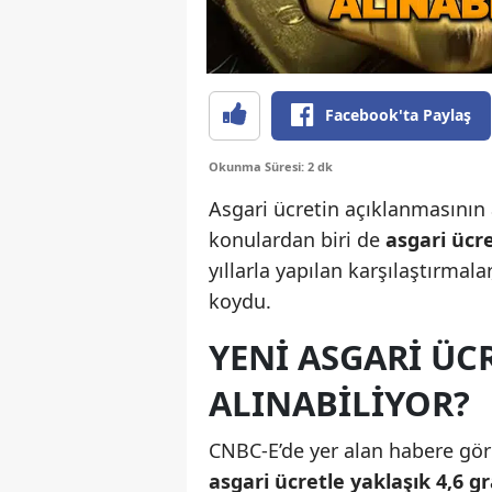
Facebook'ta Paylaş
Okunma Süresi: 2 dk
Asgari ücretin açıklanmasını
konulardan biri de
asgari ücre
yıllarla yapılan karşılaştırmal
koydu.
YENI ASGARI ÜC
ALINABILIYOR?
CNBC-E’de yer alan habere göre
asgari ücretle yaklaşık 4,6 g