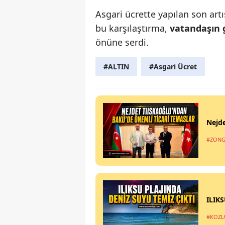
Asgari ücrette yapılan son art
bu karşılaştırma,
vatandaşın 
önüne serdi.
#ALTIN
#Asgari Ücret
Nejde
#ZONG
ILIK
#KOZL