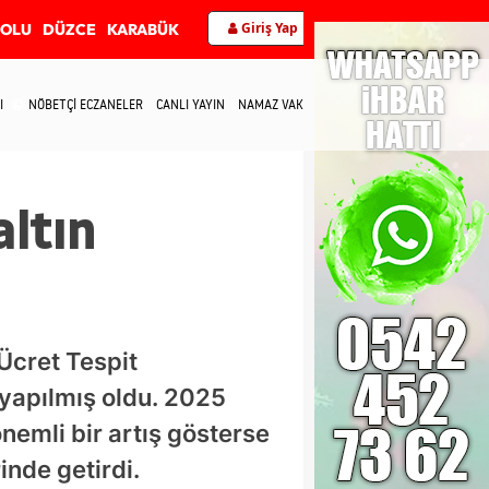
Giriş Yap
BOLU
DÜZCE
KARABÜK
I
NÖBETÇİ ECZANELER
CANLI YAYIN
NAMAZ VAKİTLERİ
İLETİŞİM
altın
 Ücret Tespit
yapılmış oldu. 2025
önemli bir artış gösterse
inde getirdi.