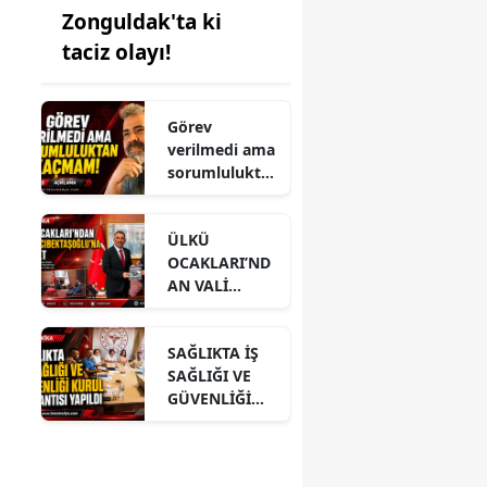
Zonguldak'ta ki
taciz olayı!
Görev
verilmedi ama
sorumlulukta
n kaçmam!
ÜLKÜ
OCAKLARI’ND
AN VALİ
HACIBEKTAŞO
ĞLU’NA
SAĞLIKTA İŞ
ZİYARET
SAĞLIĞI VE
GÜVENLİĞİ
KURUL
TOPLANTISI
YAPILDI