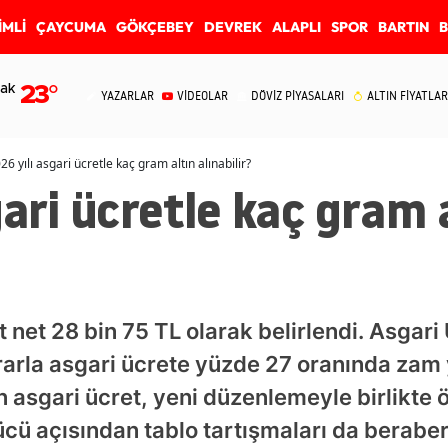
İMLİ
ÇAYCUMA
GÖKÇEBEY
DEVREK
ALAPLI
SPOR
BARTIN
ak
23
°
YAZARLAR
VİDEOLAR
DÖVİZ PİYASALARI
ALTIN FİYATLAR
26 yılı asgari ücretle kaç gram altın alınabilir?
gari ücretle kaç gram 
t net 28 bin 75 TL olarak belirlendi. Asgari
arla asgari ücrete yüzde 27 oranında zam 
n asgari ücret, yeni düzenlemeyle birlikte 
cü açısından tablo tartışmaları da beraber