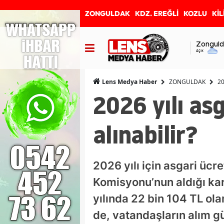
ZONGULDAK
KDZ. EREĞLİ
KOZLU
KİL
Zonguld
Açık
ZONGULDAK
20
Lens Medya Haber
2026 yılı as
alınabilir?
2026 yılı için asgari ücre
Komisyonu’nun aldığı kar
yılında 22 bin 104 TL ola
de, vatandaşların alım gü