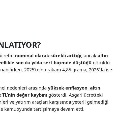
NLATIYOR?
 ücretin
nominal olarak sürekli arttığı
, ancak
altın
llikle son iki yılda sert biçimde düştüğü
görüldü.
lınabilirken, 2025’te bu rakam 4,85 grama, 2026’da ise
el nedenleri arasında
yüksek enflasyon
,
altın
e
TL’nin değer kaybını
gösterdi. Asgari ücretteki
leri ve yatırım araçları karşısında yeterli gelmediği
se kamuoyunda tartışılmaya devam etti.