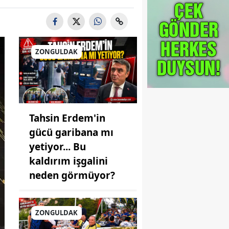
ZONGULDAK
Tahsin Erdem'in
gücü garibana mı
yetiyor... Bu
kaldırım işgalini
neden görmüyor?
ZONGULDAK