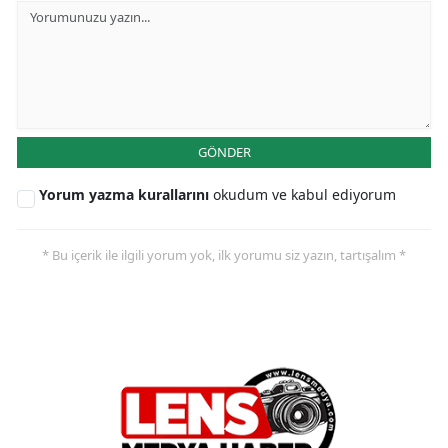
GÖNDER
Yorum yazma kurallarını
okudum ve kabul ediyorum
* Bu içerik ile ilgili yorum yok, ilk yorumu siz yazın, tartışalım *