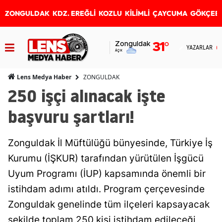
ZONGULDAK
KDZ. EREĞLİ
KOZLU
KİLİMLİ
ÇAYCUMA
GÖKÇEB
Zonguldak
31
°
YAZARLAR
Açık
ZONGULDAK
Lens Medya Haber
250 işçi alınacak işte
başvuru şartları!
Zonguldak İl Müftülüğü bünyesinde, Türkiye İş
Kurumu (İŞKUR) tarafından yürütülen İşgücü
Uyum Programı (İUP) kapsamında önemli bir
istihdam adımı atıldı. Program çerçevesinde
Zonguldak genelinde tüm ilçeleri kapsayacak
şekilde toplam 250 kişi istihdam edileceği