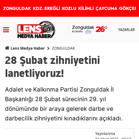
ZONGULDAK
KDZ. EREĞLİ
KOZLU
KİLİMLİ
ÇAYCUMA
GÖKÇEB
Zonguldak
26
°
YAZARLAR
Az bulutlu
ZONGULDAK
Lens Medya Haber
28 Şubat zihniyetini
lanetliyoruz!
Adalet ve Kalkınma Partisi Zonguldak İl
Başkanlığı 28 Şubat sürecinin 29. yıl
dönümünde bir araya gelerek darbe ve
darbecilik zihniyetini kınadıklarını açıkladı.
Yayınlanma