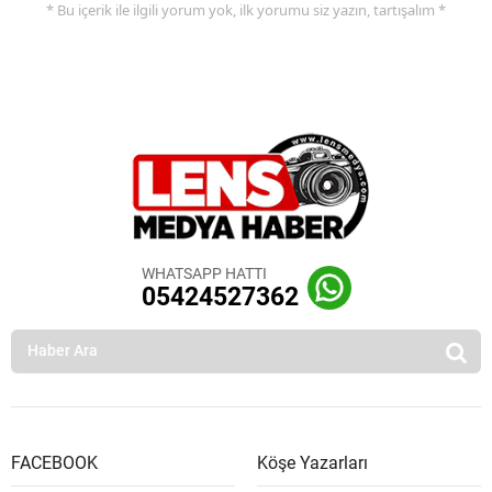
* Bu içerik ile ilgili yorum yok, ilk yorumu siz yazın, tartışalım *
WHATSAPP HATTI
05424527362
FACEBOOK
Köşe Yazarları