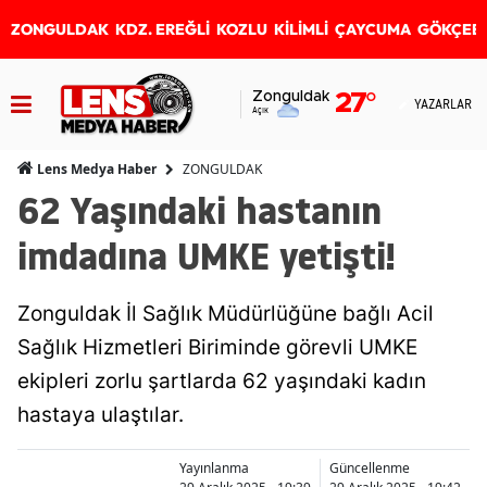
ZONGULDAK
KDZ. EREĞLİ
KOZLU
KİLİMLİ
ÇAYCUMA
GÖKÇEB
Zonguldak
27
°
YAZARLAR
Açık
ZONGULDAK
Lens Medya Haber
62 Yaşındaki hastanın
imdadına UMKE yetişti!
Zonguldak İl Sağlık Müdürlüğüne bağlı Acil
Sağlık Hizmetleri Biriminde görevli UMKE
ekipleri zorlu şartlarda 62 yaşındaki kadın
hastaya ulaştılar.
Yayınlanma
Güncellenme