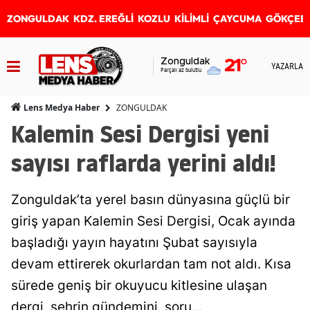
ZONGULDAK
KDZ. EREĞLİ
KOZLU
KİLİMLİ
ÇAYCUMA
GÖKÇEB
Zonguldak
21
°
YAZARLAR
Parçalı az bulutlu
ZONGULDAK
Lens Medya Haber
Kalemin Sesi Dergisi yeni
sayısı raflarda yerini aldı!
Zonguldak’ta yerel basın dünyasına güçlü bir
giriş yapan Kalemin Sesi Dergisi, Ocak ayında
başladığı yayın hayatını Şubat sayısıyla
devam ettirerek okurlardan tam not aldı. Kısa
sürede geniş bir okuyucu kitlesine ulaşan
dergi, şehrin gündemini, soru...