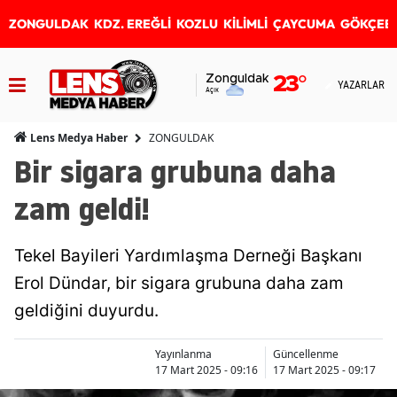
ZONGULDAK
KDZ. EREĞLİ
KOZLU
KİLİMLİ
ÇAYCUMA
GÖKÇEB
Zonguldak
23
°
YAZARLAR
Açık
ZONGULDAK
Lens Medya Haber
Bir sigara grubuna daha
zam geldi!
Tekel Bayileri Yardımlaşma Derneği Başkanı
Erol Dündar, bir sigara grubuna daha zam
geldiğini duyurdu.
Yayınlanma
Güncellenme
17 Mart 2025 - 09:16
17 Mart 2025 - 09:17