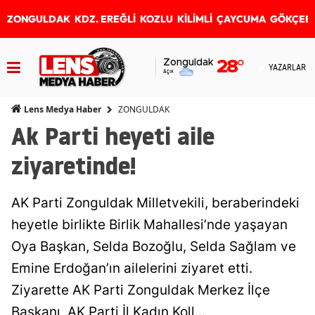
ZONGULDAK
KDZ. EREĞLİ
KOZLU
KİLİMLİ
ÇAYCUMA
GÖKÇEB
Zonguldak
28
°
YAZARLAR
Açık
ZONGULDAK
Lens Medya Haber
Ak Parti heyeti aile
ziyaretinde!
AK Parti Zonguldak Milletvekili, beraberindeki
heyetle birlikte Birlik Mahallesi’nde yaşayan
Oya Başkan, Selda Bozoğlu, Selda Sağlam ve
Emine Erdoğan’ın ailelerini ziyaret etti.
Ziyarette AK Parti Zonguldak Merkez İlçe
Başkanı, AK Parti İl Kadın Koll...