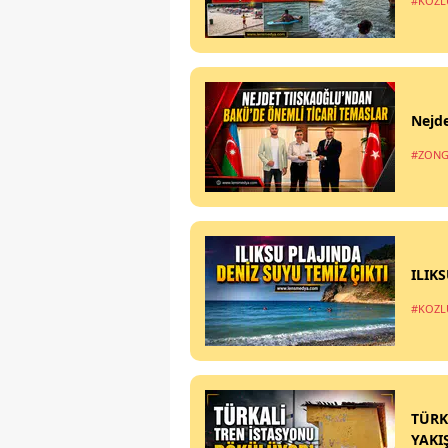
#KOZL
Nejde
#ZONG
ILIK
#KOZL
TÜRK
YAKI