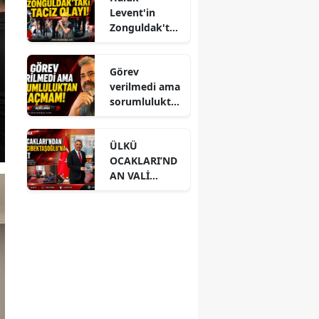
Levent'in
Zonguldak'ta
ki taciz olayı!
Görev
verilmedi ama
sorumlulukta
n kaçmam!
ÜLKÜ
OCAKLARI’ND
AN VALİ
HACIBEKTAŞO
ĞLU’NA
ZİYARET