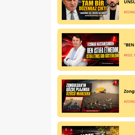
UNS
#ZONG
“BEN
#KDZ. 
Zong
#ZONG