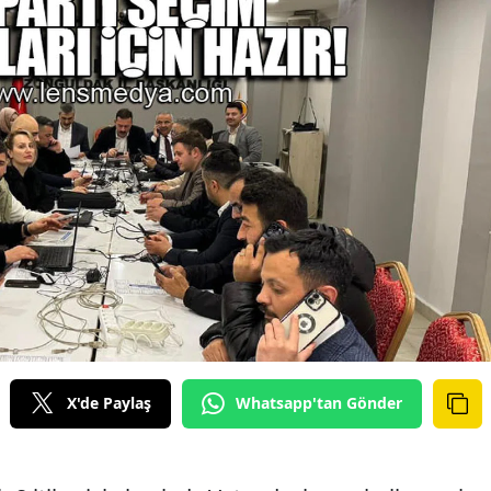
X'de Paylaş
Whatsapp'tan Gönder