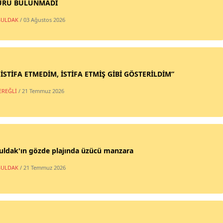
URU BULUNMADI
ULDAK
/ 03 Ağustos 2026
 İSTİFA ETMEDİM, İSTİFA ETMİŞ GİBİ GÖSTERİLDİM”
EREĞLİ
/ 21 Temmuz 2026
uldak'ın gözde plajında üzücü manzara
ULDAK
/ 21 Temmuz 2026