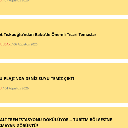
U
/ 07 Ağustos 2026
t Tıskaoğlu’ndan Bakü’de Önemli Ticari Temaslar
ULDAK
/ 06 Ağustos 2026
SU PLAJI’NDA DENİZ SUYU TEMİZ ÇIKTI
U
/ 04 Ağustos 2026
ALİ TREN İSTASYONU DÖKÜLÜYOR... TURİZM BÖLGESİNE
ŞMAYAN GÖRÜNTÜ!