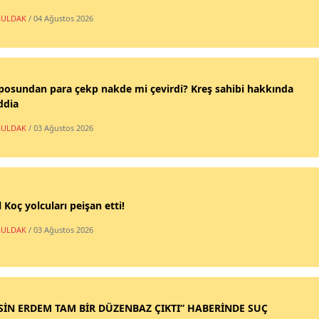
ULDAK
/ 04 Ağustos 2026
posundan para çekp nakde mi çevirdi? Kreş sahibi hakkında
ddia
ULDAK
/ 03 Ağustos 2026
 Koç yolcuları peişan etti!
ULDAK
/ 03 Ağustos 2026
SİN ERDEM TAM BİR DÜZENBAZ ÇIKTI” HABERİNDE SUÇ