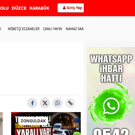
Giriş Yap
BOLU
DÜZCE
KARABÜK
I
NÖBETÇİ ECZANELER
CANLI YAYIN
NAMAZ VAKİTLERİ
İLETİŞİM
ZONGULDAK