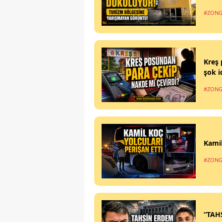
#ZONG
Kreş 
şok i
#ZONG
Kamil
#ZONG
“TAH