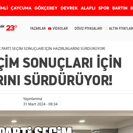
İMLİ
ÇAYCUMA
GÖKÇEBEY
DEVREK
ALAPLI
SPOR
BARTIN
ak
23
°
YAZARLAR
VİDEOLAR
DÖVİZ PİYASALARI
ALTIN FİYATLAR
K PARTİ SEÇİM SONUÇLARI İÇİN HAZIRLIKLARINI SÜRDÜRÜYOR!
ÇİM SONUÇLARI İÇİN
RINI SÜRDÜRÜYOR!
Yayınlanma
31 Mart 2024 - 08:34