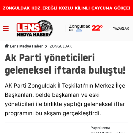
ZONGULDAK
KDZ. EREĞLİ
KOZLU
KİLİMLİ
ÇAYCUMA
GÖKÇEB
Zonguldak
22
°
YAZARLAR
Açık
ZONGULDAK
Lens Medya Haber
Ak Parti yöneticileri
geleneksel iftarda buluştu!
AK Parti Zonguldak İl Teşkilatı'nın Merkez İlçe
Başkanları, belde başkanları ve eski
yöneticileri ile birlikte yaptığı geleneksel iftar
programını bu akşam gerçekleştirdi.
Yayınlanma