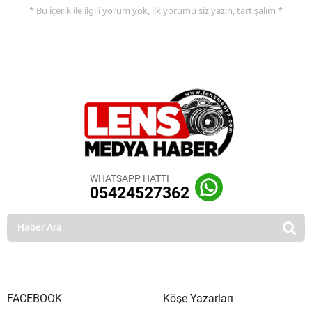
* Bu içerik ile ilgili yorum yok, ilk yorumu siz yazın, tartışalım *
WHATSAPP HATTI
05424527362
FACEBOOK
Köşe Yazarları