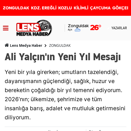
ZONGULDAK
KDZ. EREĞLİ
KOZLU
KİLİMLİ
ÇAYCUMA
GÖKÇEB
Zonguldak
26
°
YAZARLAR
Açık
ZONGULDAK
Lens Medya Haber
Ali Yalçın'ın Yeni Yıl Mesajı
Yeni bir yıla girerken; umutların tazelendiği,
dayanışmanın güçlendiği, sağlık, huzur ve
bereketin çoğaldığı bir yıl temenni ediyorum.
2026’nın; ülkemize, şehrimize ve tüm
insanlığa barış, adalet ve mutluluk getirmesini
diliyorum.