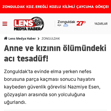
ZONGULDAK
KDZ. EREĞLİ
KOZLU
KİLİMLİ
ÇAYCUMA
GÖKÇEB
Zonguldak
27
°
YAZARLAR
Açık
ZONGULDAK
Lens Medya Haber
Anne ve kızının ölümündeki
acı tesadüf!
Zonguldak’ta evinde elma yerken nefes
borusuna parça kaçması sonucu hayatını
kaybeden güvenlik görevlisi Nazmiye Esen,
gözyaşları arasında son yolculuğuna
uğurlandı.