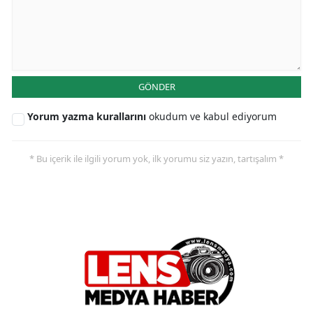
GÖNDER
Yorum yazma kurallarını
okudum ve kabul ediyorum
* Bu içerik ile ilgili yorum yok, ilk yorumu siz yazın, tartışalım *