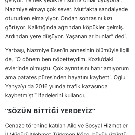
geliyor. Yemek yedikten sonra onlar uyuyorlar.
Nazmiye elmayı çok sever. Mutfakta sandalyede
otururken elma yiyor. Ondan sonrasını kızı
görüyor. Kalktığında ağzından köpükler gelmiş.
Ardından yere düşüyor. Yaşananlar bunlar” dedi.
Yarbaşı, Nazmiye Esen’in annesinin ölümüyle ilgili
de, “O dönem ben nöbetteydim. Kozlu’daki
evlerinde olmuştu. Çok ayrıntısını hatırlamıyorum
ama patates püresinden hayatını kaybetti. Oğlu
Yahya’yı da 2016 yılında trafik kazasında
kaybetmişti” ifadelerini kullandı.
“SÖZÜN BİTTİĞİ YERDEYİZ”
Cenaze törenine katılan Aile ve Sosyal Hizmetler
İl Müdürü Mehmet Türkmen Köse, büyük üzüntü