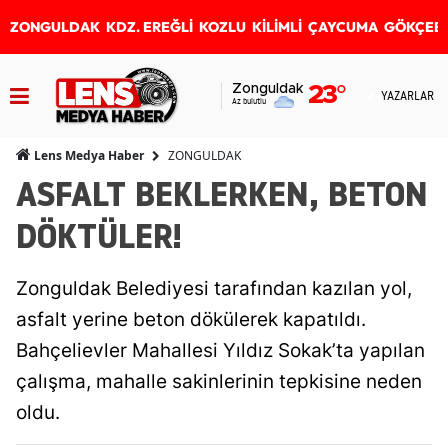
ZONGULDAK
KDZ. EREĞLİ
KOZLU
KİLİMLİ
ÇAYCUMA
GÖKÇEB
Zonguldak
23
°
YAZARLAR
Az bulutlu
ZONGULDAK
Lens Medya Haber
ASFALT BEKLERKEN, BETON
DÖKTÜLER!
Zonguldak Belediyesi tarafından kazılan yol,
asfalt yerine beton dökülerek kapatıldı.
Bahçelievler Mahallesi Yıldız Sokak’ta yapılan
çalışma, mahalle sakinlerinin tepkisine neden
oldu.