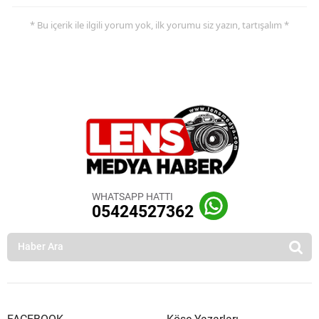
* Bu içerik ile ilgili yorum yok, ilk yorumu siz yazın, tartışalım *
WHATSAPP HATTI
05424527362