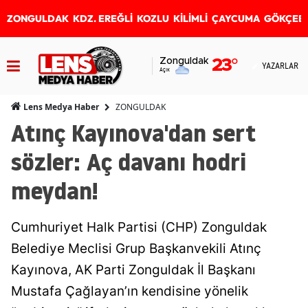
ZONGULDAK
KDZ. EREĞLİ
KOZLU
KİLİMLİ
ÇAYCUMA
GÖKÇEB
Zonguldak
23
°
YAZARLAR
Açık
ZONGULDAK
Lens Medya Haber
Atınç Kayınova'dan sert
sözler: Aç davanı hodri
meydan!
Cumhuriyet Halk Partisi (CHP) Zonguldak
Belediye Meclisi Grup Başkanvekili Atınç
Kayınova, AK Parti Zonguldak İl Başkanı
Mustafa Çağlayan’ın kendisine yönelik