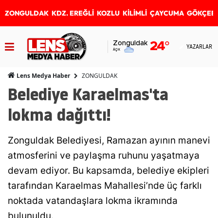
ZONGULDAK
KDZ. EREĞLİ
KOZLU
KİLİMLİ
ÇAYCUMA
GÖKÇEB
Zonguldak
24
°
YAZARLAR
Açık
ZONGULDAK
Lens Medya Haber
Belediye Karaelmas'ta
lokma dağıttı!
Zonguldak Belediyesi, Ramazan ayının manevi
atmosferini ve paylaşma ruhunu yaşatmaya
devam ediyor. Bu kapsamda, belediye ekipleri
tarafından Karaelmas Mahallesi’nde üç farklı
noktada vatandaşlara lokma ikramında
bulunuldu.