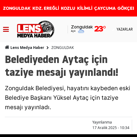
ZONGULDAK
KDZ. EREĞLİ
KOZLU
KİLİMLİ
ÇAYCUMA
GÖKÇEB
Zonguldak
23
°
YAZARLAR
Açık
ZONGULDAK
Lens Medya Haber
Belediyeden Aytaç için
taziye mesajı yayınlandı!
Zonguldak Belediyesi, hayatını kaybeden eski
Belediye Başkanı Yüksel Aytaç için taziye
mesajı yayınladı.
Yayınlanma
17 Aralık 2025 - 10:34