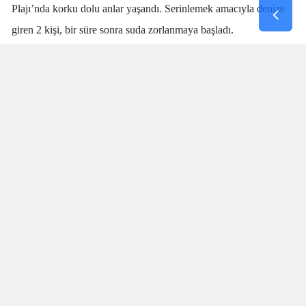
Plajı’nda korku dolu anlar yaşandı. Serinlemek amacıyla denize
giren 2 kişi, bir süre sonra suda zorlanmaya başladı.
Denizdeki kişilerin boğulma tehlikesi geçirdiğini fark eden
cankurtaran
Talha Aydın
, zaman kaybetmeden harekete geçti.
Aydın’ın hızlı ve yerinde müdahalesi sayesinde boğulma tehlikesi
geçiren 2 kişi sudan çıkarıldı.
SANİYELERLE YARIŞTI
Olay sırasında plajda bulunan vatandaşlar da büyük panik yaşadı.
İki kişinin suda çırpındığını fark eden Aydın’ın saniyeler
içerisinde müdahale etmesi, olası bir faciayı engelledi. Özellikle
boğulma vakalarında ilk dakikaların hayati önem taşıdığı
bilinirken, Talha Aydın’ın dikkati ve hızlı müdahalesi iki kişinin
hayatının kurtarılmasında önemli rol oynadı.