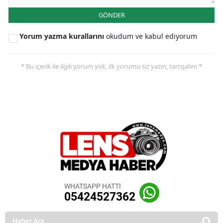
GÖNDER
Yorum yazma kurallarını
okudum ve kabul ediyorum
* Bu içerik ile ilgili yorum yok, ilk yorumu siz yazın, tartışalım *
WHATSAPP HATTI
05424527362