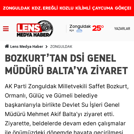
ZONGULDAK
KDZ. EREĞLİ
KOZLU
KİLİMLİ
ÇAYCUMA
GÖKÇEB
Zonguldak
25
°
YAZARLAR
Açık
ZONGULDAK
Lens Medya Haber
BOZKURT’TAN DSİ GENEL
MÜDÜRÜ BALTA’YA ZİYARET
AK Parti Zonguldak Milletvekili Saffet Bozkurt,
Ormanlı, Gülüç ve Gümeli belediye
başkanlarıyla birlikte Devlet Su İşleri Genel
Müdürü Mehmet Akif Balta’yı ziyaret etti.
Ziyarette, beldelerde devam eden çalışmalar
ile önümüzdeki dönemde hayata geçirilmesi