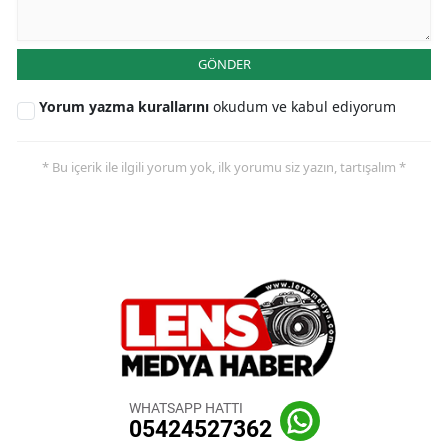
GÖNDER
Yorum yazma kurallarını
okudum ve kabul ediyorum
* Bu içerik ile ilgili yorum yok, ilk yorumu siz yazın, tartışalım *
WHATSAPP HATTI
05424527362