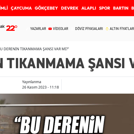
İMLİ
ÇAYCUMA
GÖKÇEBEY
DEVREK
ALAPLI
SPOR
BARTIN
ak
22
°
YAZARLAR
VİDEOLAR
DÖVİZ PİYASALARI
ALTIN FİYATLAR
BU DERENİN TIKANMAMA ŞANSI VAR MI?"
N TIKANMAMA ŞANSI V
Yayınlanma
26 Kasım 2023 - 11:18