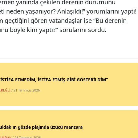
n hemen yanında çekilen derenin durumunu
eti neden yaşanıyor? Anlaşıldı!” yorumlarını yaptı!
 geçtiğini gören vatandaşlar ise “Bu derenin
u böyle kim yaptı?” sorularını sordu.
 İSTİFA ETMEDİM, İSTİFA ETMİŞ GİBİ GÖSTERİLDİM”
EREĞLİ
/ 21 Temmuz 2026
uldak'ın gözde plajında üzücü manzara
ULDAK
/ 21 Temmuz 2026