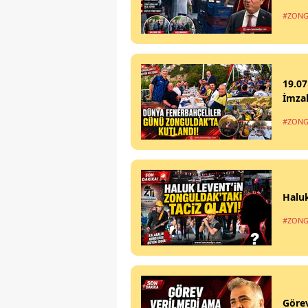
#ZONG
19.07
İmzal
#ZONG
Haluk
#ZONG
Göre