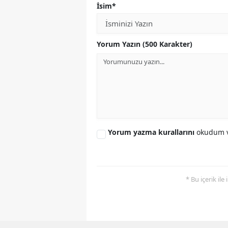
İsim*
Yorum Yazın (500 Karakter)
Yorum yazma kurallarını
okudum v
* Bu içerik ile