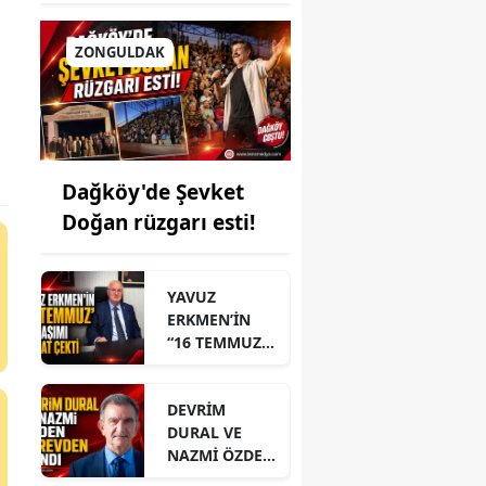
ZONGULDAK
Dağköy'de Şevket
Doğan rüzgarı esti!
YAVUZ
ERKMEN’İN
“16 TEMMUZ”
PAYLAŞIMI
DİKKAT ÇEKTİ
DEVRİM
DURAL VE
NAZMİ ÖZDEN
GÖREVDEN