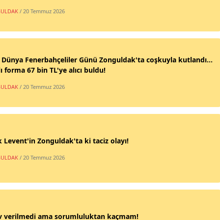
ULDAK
/ 20 Temmuz 2026
 Dünya Fenerbahçeliler Günü Zonguldak'ta coşkuyla kutlandı...
ı forma 67 bin TL'ye alıcı buldu!
ULDAK
/ 20 Temmuz 2026
 Levent'in Zonguldak'ta ki taciz olayı!
ULDAK
/ 20 Temmuz 2026
v verilmedi ama sorumluluktan kaçmam!