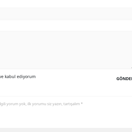
e kabul ediyorum
GÖNDE
 ilgili yorum yok, ilk yorumu siz yazın, tartışalım *