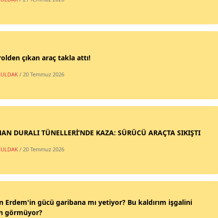
olden çıkan araç takla attı!
ULDAK
/ 20 Temmuz 2026
AN DURALI TÜNELLERİ’NDE KAZA: SÜRÜCÜ ARAÇTA SIKIŞTI
ULDAK
/ 20 Temmuz 2026
n Erdem'in gücü garibana mı yetiyor? Bu kaldırım işgalini
n görmüyor?