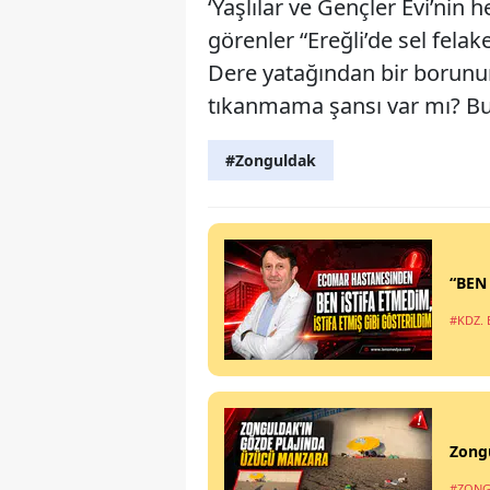
‘Yaşlılar ve Gençler Evi’ni
görenler “Ereğli’de sel felak
Dere yatağından bir borunun
tıkanmama şansı var mı? Bun
#Zonguldak
“BEN
#KDZ. 
Zong
#ZONG