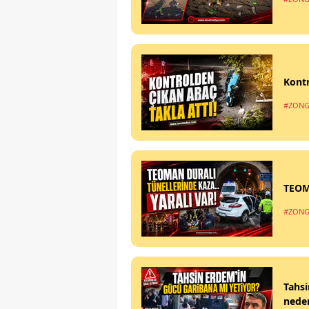
Kontr
#ZONG
TEOM
#ZONG
Tahsi
nede