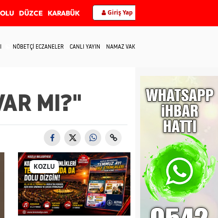
Giriş Yap
BOLU
DÜZCE
KARABÜK
I
NÖBETÇİ ECZANELER
CANLI YAYIN
NAMAZ VAKİTLERİ
İLETİŞİM
AR MI?"
KOZLU