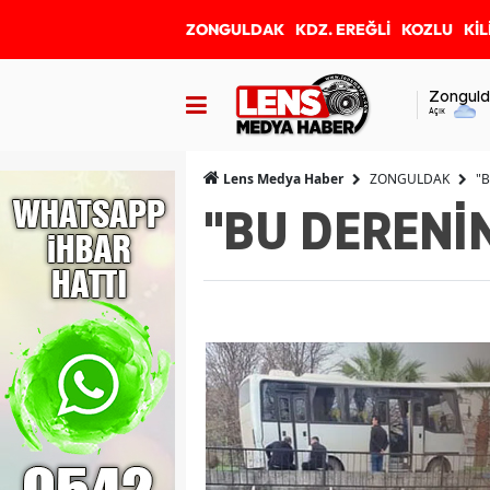
ZONGULDAK
KDZ. EREĞLİ
KOZLU
KİL
Zonguld
Açık
ZONGULDAK
"
Lens Medya Haber
"BU DERENİ