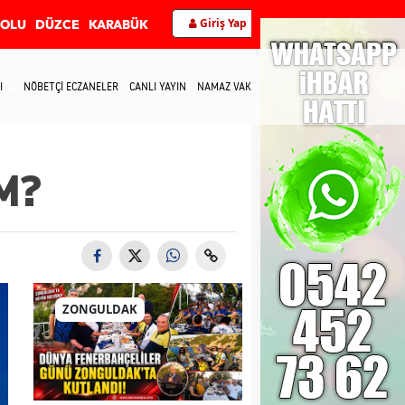
Giriş Yap
BOLU
DÜZCE
KARABÜK
I
NÖBETÇİ ECZANELER
CANLI YAYIN
NAMAZ VAKİTLERİ
İLETİŞİM
M?
ZONGULDAK