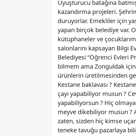
Uyuşturucu batağına batmış
kazandırma projeleri. Şehri
duruyorlar. Emekliler için
yapan birçok belediye var. 
kütüphaneler ve çocuklarımı
salonlarını kapsayan Bilgi E
Belediyesi “Öğrenci Evleri P
bilmem ama Zonguldak için y
ürünlerin üretilmesinden ge
Kestane baklavası ? Kestane lo
çayı yapabiliyor musun ? Ce
yapabiliyorsun ? Hiç olmaya
meyve dikebiliyor musun ? 
zaten, sizden hiç kimse uç
teneke tavuğu pazarlaya bili