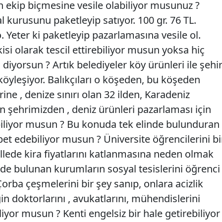
n ekip biçmesine vesile olabiliyor musunuz ?
kurusunu paketleyip satıyor. 100 gr. 76 TL.
 Yeter ki paketleyip pazarlamasına vesile ol.
i olarak tescil ettirebiliyor musun yoksa hiç
diyorsun ? Artık belediyeler köy ürünleri ile şehi
köyleşiyor. Balıkçıları o köşeden, bu köşeden
ine , denize sınırı olan 32 ilden, Karadeniz
lan şehrimizden , deniz ürünleri pazarlaması için
biliyor musun ? Bu konuda tek elinde bulunduran
et edebiliyor musun ? Üniversite öğrencilerini bi
llede kira fiyatlarını katlanmasına neden olmak
alde bulunan kurumların sosyal tesislerini öğrenci
rba çeşmelerini bir şey sanıp, onlara acizlik
in doktorlarını , avukatlarını, mühendislerini
iyor musun ? Kenti engelsiz bir hale getirebiliyor