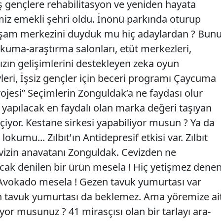
 gençlere rehabilitasyon ve yeniden hayata
miz emekli şehri oldu. İnönü parkında oturup
 yaşam merkezini duyduk mu hiç adaylardan ? Bun
Okuma-araştırma salonları, etüt merkezleri,
zın gelişimlerini destekleyen zeka oyun
vleri, İşsiz gençler için beceri programı Çaycuma
rojesi” Seçimlerin Zonguldak‘a ne faydası olur
apılacak en faydalı olan marka değeri taşıyan
çiyor. Kestane sirkesi yapabiliyor musun ? Ya da
kumu... Zılbıt'ın Antidepresif etkisi var. Zılbıt
vizin anavatanı Zonguldak. Cevizden ne
cak denilen bir ürün mesela ! Hiç yetişmez dene
Avokado mesela ! Gezen tavuk yumurtası var
an tavuk yumurtası da beklemez. Ama yöremize ai
yor musunuz ? 41 mirasçısı olan bir tarlayı ara-