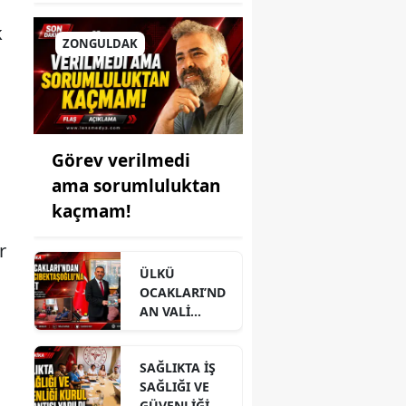
k
ZONGULDAK
Görev verilmedi
ama sorumluluktan
kaçmam!
r
ÜLKÜ
OCAKLARI’ND
AN VALİ
HACIBEKTAŞO
ĞLU’NA
SAĞLIKTA İŞ
ZİYARET
SAĞLIĞI VE
GÜVENLİĞİ