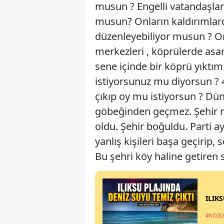
musun ? Engelli vatandaşlar
musun? Onların kaldırımlarda
düzenleyebiliyor musun ? Onl
merkezleri , köprülerde asa
sene içinde bir köprü yıktı
istiyorsunuz mu diyorsun ? 
çıkıp oy mu istiyorsun ? Dün
göbeğinden geçmez. Şehir me
oldu. Şehir boğuldu. Parti 
yanlış kişileri başa geçirip
Bu şehri köy haline getiren 
ILIK
#KOZL