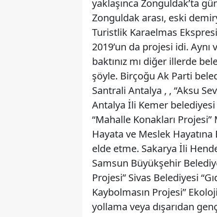
yaklaşınca Zonguldak’ta günd
Zonguldak arası, eski demi
Turistlik Karaelmas Ekspres
2019’un da projesi idi. Aynı
baktınız mı diğer illerde bel
şöyle. Birçoğu Ak Parti bele
Santrali Antalya , , “Aksu Se
Antalya İli Kemer belediyesi
“Mahalle Konakları Projesi” 
Hayata ve Meslek Hayatına 
elde etme. Sakarya İli Hende
Samsun Büyükşehir Belediyes
Projesi” Sivas Belediyesi “G
Kaybolmasın Projesi” Ekoloj
yollama veya dışarıdan gen