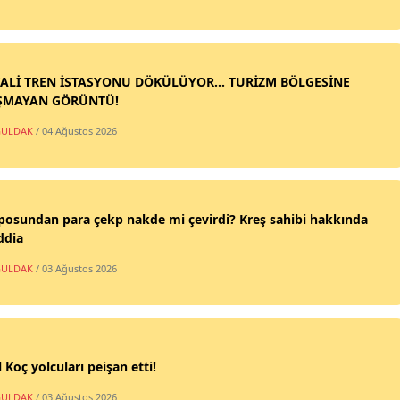
ALİ TREN İSTASYONU DÖKÜLÜYOR... TURİZM BÖLGESİNE
ŞMAYAN GÖRÜNTÜ!
ULDAK
/ 04 Ağustos 2026
posundan para çekp nakde mi çevirdi? Kreş sahibi hakkında
ddia
ULDAK
/ 03 Ağustos 2026
 Koç yolcuları peişan etti!
ULDAK
/ 03 Ağustos 2026