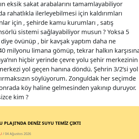
ın eksik sakat arabalarını tamamlayabiliyor
 rahatlıkla ilerleyebilmesi için kaldırımları
ar için , şehirde kamu kurumları , satış
nsörlü sistemi sağlayabiliyor musun ? Yoksa 5
m diye övünüp , bir kavşak yaptım daha ne
40 milyonu limana gömüp, tekrar halkın karşısın
ya’nın hiçbir yerinde çevre yolu şehir merkezinin
rkezi yol geçen hanına döndü. Şehrin 3/2’si yol
ayırmaksızın söylüyorum. Zonguldak her seçimde
, sonrada köy haline gelmesinden yakınıp duruyor.
sizce kim ?
SU PLAJI’NDA DENİZ SUYU TEMİZ ÇIKTI
U
/ 04 Ağustos 2026