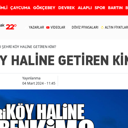
İMLİ
ÇAYCUMA
GÖKÇEBEY
DEVREK
ALAPLI
SPOR
BARTIN
ak
22
°
YAZARLAR
VİDEOLAR
DÖVİZ PİYASALARI
ALTIN FİYATLAR
U ŞEHRİ KÖY HALİNE GETİREN KİM?
Y HALİNE GETİREN Kİ
Yayınlanma
04 Mart 2024 - 11:45