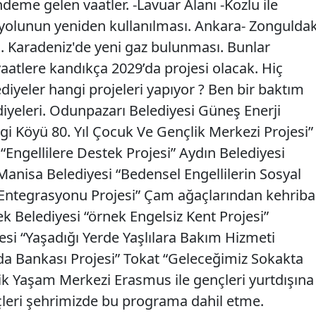
eme gelen vaatler. -Lavuar Alanı -Kozlu ile
ryolunun yeniden kullanılması. Ankara- Zongulda
i. Karadeniz'de yeni gaz bulunması. Bunlar
 vaatlere kandıkça 2029’da projesi olacak. Hiç
ediyeler hangi projeleri yapıyor ? Ben bir baktım
diyeleri. Odunpazarı Belediyesi Güneş Enerji
vgi Köyü 80. Yıl Çocuk Ve Gençlik Merkezi Projesi”
 “Engellilere Destek Projesi” Aydın Belediyesi
Manisa Belediyesi “Bedensel Engellilerin Sosyal
Entegrasyonu Projesi” Çam ağaçlarından kehriba
k Belediyesi “örnek Engelsiz Kent Projesi”
i “Yaşadığı Yerde Yaşlılara Bakım Hizmeti
ıda Bankası Projesi” Tokat “Geleceğimiz Sokakta
ik Yaşam Merkezi Erasmus ile gençleri yurtdışına
çleri şehrimizde bu programa dahil etme.