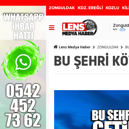
ZONGULDAK
KDZ. EREĞLİ
KOZLU
KİL
Zonguld
Açık
ZONGULDAK
B
Lens Medya Haber
BU ŞEHRİ KÖ