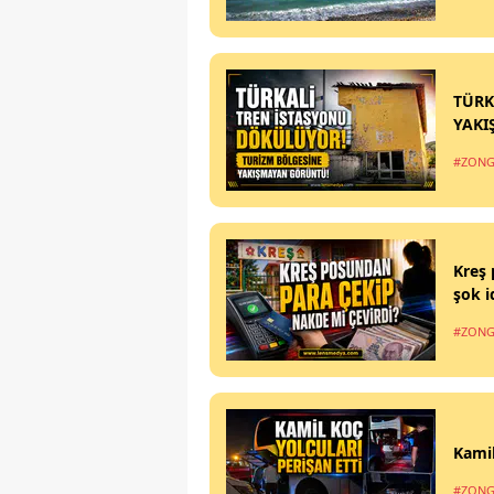
TÜRK
YAKI
#ZONG
Kreş 
şok i
#ZONG
Kamil
#ZONG