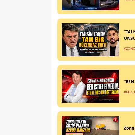
“TAH
UNS
#ZONG
“BEN
#KDZ. 
Zong