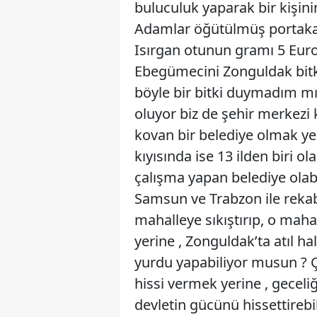
buluculuk yaparak bir kişini
Adamlar öğütülmüş portakal 
Isırgan otunun gramı 5 Euro.
Ebegümecini Zonguldak bitkis
böyle bir bitki duymadım mı 
oluyor biz de şehir merkezi 
kovan bir belediye olmak yer
kıyısında ise 13 ilden biri o
çalışma yapan belediye ola
Samsun ve Trabzon ile rekab
mahalleye sıkıştırıp, o maha
yerine , Zonguldak’ta atıl h
yurdu yapabiliyor musun ? Ço
hissi vermek yerine , geceliğ
devletin gücünü hissettirebil