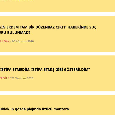
SİN ERDEM TAM BİR DÜZENBAZ ÇIKTI” HABERİNDE SUÇ
URU BULUNMADI
ULDAK
/ 03 Ağustos 2026
 İSTİFA ETMEDİM, İSTİFA ETMİŞ GİBİ GÖSTERİLDİM”
EREĞLİ
/ 21 Temmuz 2026
uldak'ın gözde plajında üzücü manzara