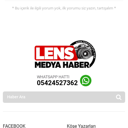
* Bu içerik ile ilgili yorum yok, ilk yorumu siz yazın, tartışalım *
WHATSAPP HATTI
05424527362
FACEBOOK
Köşe Yazarları