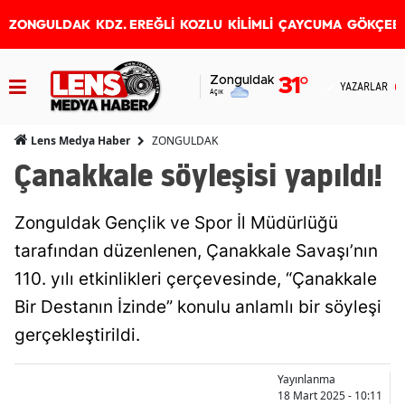
ZONGULDAK
KDZ. EREĞLİ
KOZLU
KİLİMLİ
ÇAYCUMA
GÖKÇEB
Zonguldak
31
°
YAZARLAR
Açık
ZONGULDAK
Lens Medya Haber
Çanakkale söyleşisi yapıldı!
Zonguldak Gençlik ve Spor İl Müdürlüğü
tarafından düzenlenen, Çanakkale Savaşı’nın
110. yılı etkinlikleri çerçevesinde, “Çanakkale
Bir Destanın İzinde” konulu anlamlı bir söyleşi
gerçekleştirildi.
Yayınlanma
18 Mart 2025 - 10:11