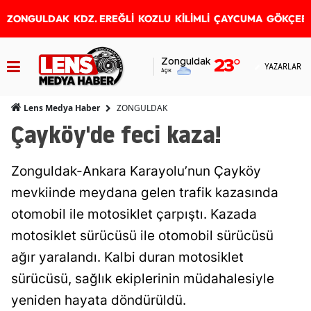
ZONGULDAK
KDZ. EREĞLİ
KOZLU
KİLİMLİ
ÇAYCUMA
GÖKÇEB
Zonguldak
23
°
YAZARLAR
Açık
ZONGULDAK
Lens Medya Haber
Çayköy'de feci kaza!
Zonguldak-Ankara Karayolu’nun Çayköy
mevkiinde meydana gelen trafik kazasında
otomobil ile motosiklet çarpıştı. Kazada
motosiklet sürücüsü ile otomobil sürücüsü
ağır yaralandı. Kalbi duran motosiklet
sürücüsü, sağlık ekiplerinin müdahalesiyle
yeniden hayata döndürüldü.