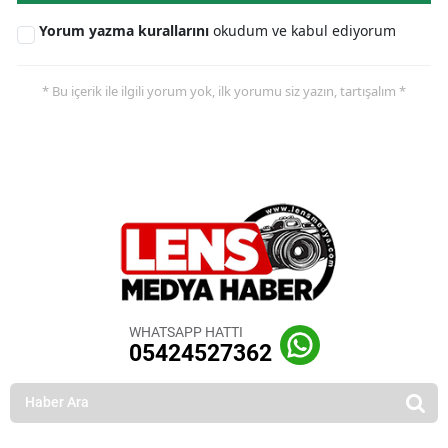
Yorum yazma kurallarını
okudum ve kabul ediyorum
* Bu içerik ile ilgili yorum yok, ilk yorumu siz yazın, tartışalım *
WHATSAPP HATTI
05424527362