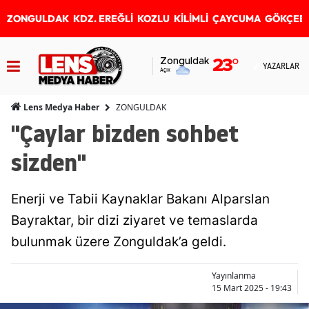
ZONGULDAK
KDZ. EREĞLİ
KOZLU
KİLİMLİ
ÇAYCUMA
GÖKÇEB
Zonguldak
23
°
YAZARLAR
Açık
ZONGULDAK
Lens Medya Haber
"Çaylar bizden sohbet
sizden"
Enerji ve Tabii Kaynaklar Bakanı Alparslan
Bayraktar, bir dizi ziyaret ve temaslarda
bulunmak üzere Zonguldak’a geldi.
Yayınlanma
15 Mart 2025 - 19:43