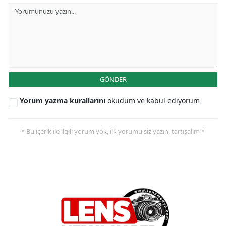
GÖNDER
Yorum yazma kurallarını
okudum ve kabul ediyorum
* Bu içerik ile ilgili yorum yok, ilk yorumu siz yazın, tartışalım *