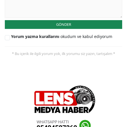
GÖNDER
Yorum yazma kurallarını
okudum ve kabul ediyorum
* Bu içerik ile ilgili yorum yok, ilk yorumu siz yazın, tartışalım *
WHATSAPP HATTI