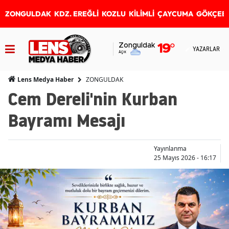
ZONGULDAK
KDZ. EREĞLİ
KOZLU
KİLİMLİ
ÇAYCUMA
GÖKÇEB
Zonguldak
19
°
YAZARLAR
Açık
ZONGULDAK
Lens Medya Haber
Cem Dereli'nin Kurban
Bayramı Mesajı
Yayınlanma
25 Mayıs 2026 - 16:17