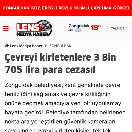
ZONGULDAK
KDZ. EREĞLİ
KOZLU
KİLİMLİ
ÇAYCUMA
GÖKÇEB
Zonguldak
19
°
YAZARLAR
Açık
ZONGULDAK
Lens Medya Haber
Çevreyi kirletenlere 3 Bin
705 lira para cezası!
Zonguldak Belediyesi, kent genelinde çevre
temizliğini sağlamak ve çevre kirliliğinin
önüne geçmek amacıyla yeni bir uygulamayı
hayata geçirdi. Belediye tarafından belirlenen
noktalara yerleştirilen güvenlik kameraları
sayesinde çevreyi kirleten kişiler tek tek