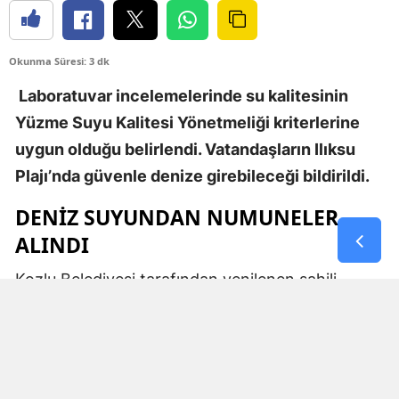
Okunma Süresi: 3 dk
Laboratuvar incelemelerinde su kalitesinin
Yüzme Suyu Kalitesi Yönetmeliği kriterlerine
uygun olduğu belirlendi. Vatandaşların Ilıksu
Plajı’nda güvenle denize girebileceği bildirildi.
DENİZ SUYUNDAN NUMUNELER
ALINDI
Kozlu Belediyesi tarafından yenilenen sahili,
kumsalı ve sosyal tesisleriyle yaz sezonunda
vatandaşların yoğun ilgi gösterdiği Ilıksu Plajı’nda
deniz suyu kalitesine yönelik kontroller
gerçekleştirildi.