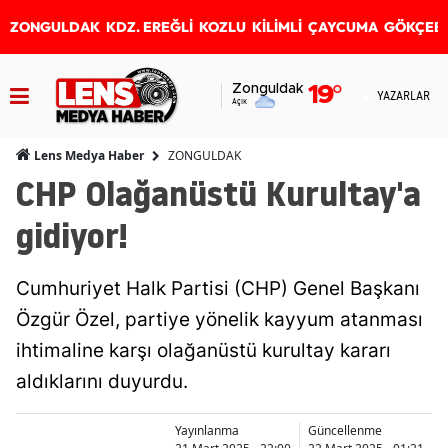
ZONGULDAK
KDZ. EREĞLİ
KOZLU
KİLİMLİ
ÇAYCUMA
GÖKÇEB
Zonguldak
19
°
YAZARLAR
Açık
ZONGULDAK
Lens Medya Haber
CHP Olağanüstü Kurultay'a
gidiyor!
Cumhuriyet Halk Partisi (CHP) Genel Başkanı
Özgür Özel, partiye yönelik kayyum atanması
ihtimaline karşı olağanüstü kurultay kararı
aldıklarını duyurdu.
Yayınlanma
Güncellenme