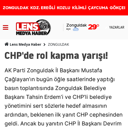
ZONGULDAK
KDZ. EREĞLİ
KOZLU
KİLİMLİ
ÇAYCUMA
GÖKÇEB
Zonguldak
29
°
YAZARLAR
Açık
ZONGULDAK
Lens Medya Haber
CHP'de rol kapma yarışı!
AK Parti Zonguldak İl Başkanı Mustafa
Çağlayan’ın bugün öğle saatlerinde yaptığı
basın toplantısında Zonguldak Belediye
Başkanı Tahsin Erdem’i ve CHP’li belediye
yönetimini sert sözlerle hedef almasının
ardından, beklenen ilk yanıt CHP cephesinden
geldi. Ancak bu yanıtın CHP İl Başkanı Devrim