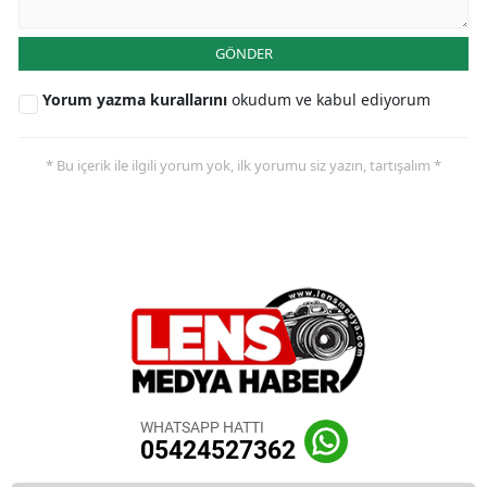
GÖNDER
Yorum yazma kurallarını
okudum ve kabul ediyorum
* Bu içerik ile ilgili yorum yok, ilk yorumu siz yazın, tartışalım *
WHATSAPP HATTI
05424527362