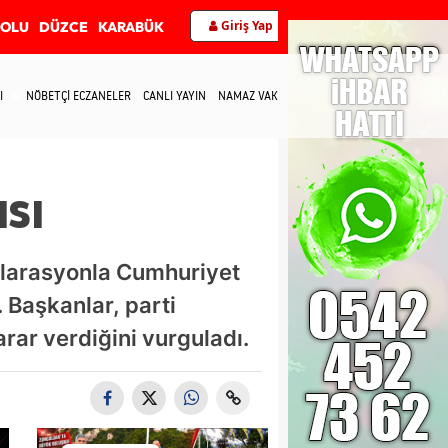
Giriş Yap
BOLU
DÜZCE
KARABÜK
I
NÖBETÇİ ECZANELER
CANLI YAYIN
NAMAZ VAKİTLERİ
İLETİŞİM
ısı
eklarasyonla Cumhuriyet
 Başkanlar, parti
rar verdiğini vurguladı.