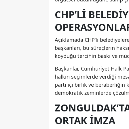
CHP’Lİ BELEDİ
OPERASYONLAR
Açıklamada CHP’li belediyelere
başkanları, bu süreçlerin haks
koyduğu tercihin baskı ve müd
Başkanlar, Cumhuriyet Halk Part
halkın seçimlerde verdiği mesa
parti içi birlik ve beraberliği
demokratik zeminlerde çözülme
ZONGULDAK’TA
ORTAK İMZA