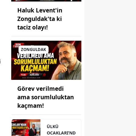
Haluk Levent'in
Zonguldak'ta ki
taciz olayı!
ZONGULDAK
i
Görev verilmedi
ama sorumluluktan
kaçmam!
ÜLKÜ
OCAKLARI’ND