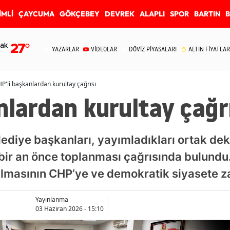
İMLİ
ÇAYCUMA
GÖKÇEBEY
DEVREK
ALAPLI
SPOR
BARTIN
ak
27
°
YAZARLAR
VİDEOLAR
DÖVİZ PİYASALARI
ALTIN FİYATLAR
P'li başkanlardan kurultay çağrısı
nlardan kurultay çağr
lediye başkanları, yayımladıkları ortak d
 bir an önce toplanması çağrısında bulundu.
ılmasının CHP’ye ve demokratik siyasete za
Yayınlanma
03 Haziran 2026 - 15:10