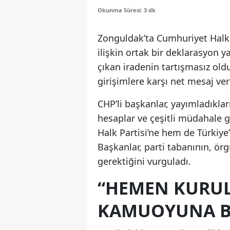
Okunma Süresi: 3 dk
Zonguldak’ta Cumhuriyet Halk P
ilişkin ortak bir deklarasyon 
çıkan iradenin tartışmasız old
girişimlere karşı net mesaj veri
CHP’li başkanlar, yayımladıklar
hesaplar ve çeşitli müdahale 
Halk Partisi’ne hem de Türkiye’
Başkanlar, parti tabanının, örg
gerektiğini vurguladı.
“HEMEN KURUL
KAMUOYUNA Bİ