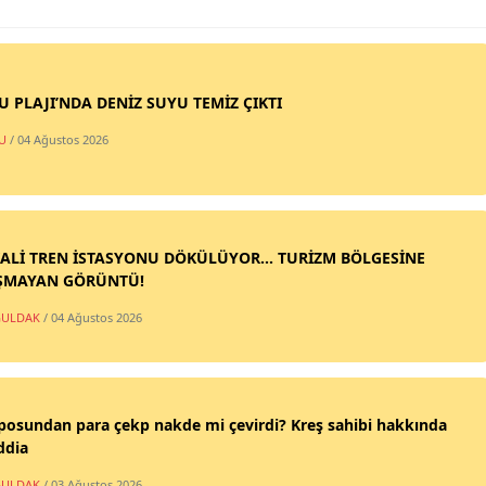
SU PLAJI’NDA DENİZ SUYU TEMİZ ÇIKTI
U
/ 04 Ağustos 2026
ALİ TREN İSTASYONU DÖKÜLÜYOR... TURİZM BÖLGESİNE
ŞMAYAN GÖRÜNTÜ!
ULDAK
/ 04 Ağustos 2026
posundan para çekp nakde mi çevirdi? Kreş sahibi hakkında
ddia
ULDAK
/ 03 Ağustos 2026