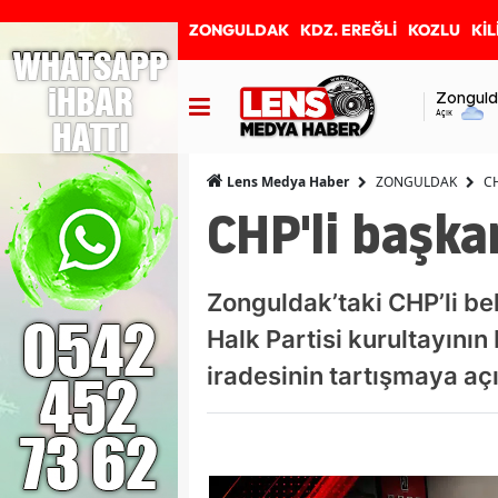
ZONGULDAK
KDZ. EREĞLİ
KOZLU
KİL
Zonguld
Açık
ZONGULDAK
CH
Lens Medya Haber
CHP'li başka
Zonguldak’taki CHP’li be
Halk Partisi kurultayının
iradesinin tartışmaya aç