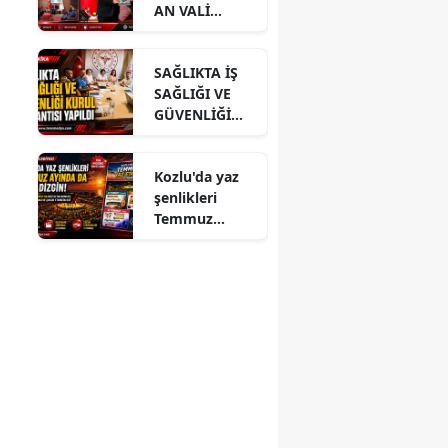
AN VALİ
HACIBEKTAŞO
ĞLU’NA
SAĞLIKTA İŞ
ZİYARET
SAĞLIĞI VE
GÜVENLİĞİ
KURUL
TOPLANTISI
Kozlu'da yaz
YAPILDI
şenlikleri
Temmuz
ayında da dolu
dizgin devam
ediyor!