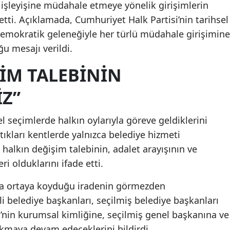
 işleyişine müdahale etmeye yönelik girişimlerin
ti. Açıklamada, Cumhuriyet Halk Partisi’nin tarihsel
 demokratik geleneğiyle her türlü müdahale girişimine
u mesajı verildi.
İM TALEBİNİN
İZ”
el seçimlerde halkın oylarıyla göreve geldiklerini
ptıkları kentlerde yalnızca belediye hizmeti
halkın değişim talebinin, adalet arayışının ve
i olduklarını ifade etti.
ta ortaya koyduğu iradenin görmezden
li belediye başkanları, seçilmiş belediye başkanları
’nin kurumsal kimliğine, seçilmiş genel başkanına ve
kmaya devam edeceklerini bildirdi.