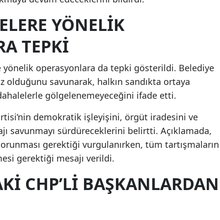
YELERE YÖNELİK
A TEPKİ
 yönelik operasyonlara da tepki gösterildi. Belediye
ız olduğunu savunarak, halkın sandıkta ortaya
ahalelerle gölgelenemeyeceğini ifade etti.
isi’nin demokratik işleyişini, örgüt iradesini ve
jı savunmayı sürdüreceklerini belirtti. Açıklamada,
n korunması gerektiği vurgulanırken, tüm tartışmaların
si gerektiği mesajı verildi.
Kİ CHP’Lİ BAŞKANLARDAN