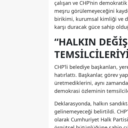
çalışan ve CHP’nin demokratik
meşru görülemeyeceğini kaydet
birikimi, kurumsal kimliği ve
karşı duracak güce sahip olduğ
“HALKIN DEĞİŞ
TEMSİLCİLERİY
CHP’li belediye başkanları, yer
hatırlattı. Başkanlar, görev ya
üretmediklerini, aynı zamanda 
demokrasi özleminin temsilciler
Deklarasyonda, halkın sandık
gelinemeyeceği belirtildi. CHP’
olarak Cumhuriyet Halk Partisi
örgütsel bütünlüğüne sahip çı