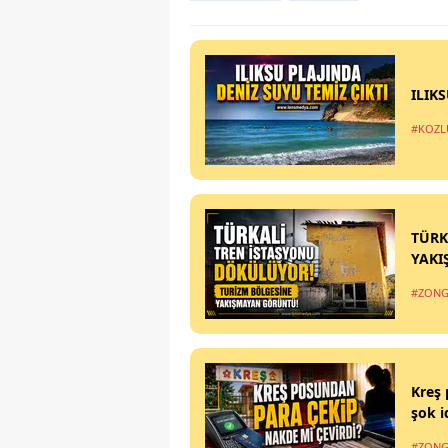
ILIK
#KOZL
TÜRK
YAKI
#ZONG
Kreş 
şok i
#ZONG