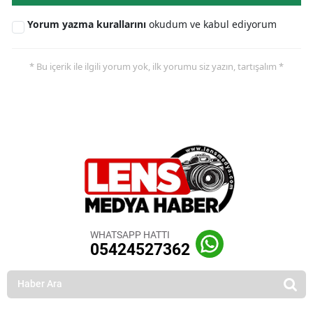
Yorum yazma kurallarını
okudum ve kabul ediyorum
* Bu içerik ile ilgili yorum yok, ilk yorumu siz yazın, tartışalım *
WHATSAPP HATTI
05424527362