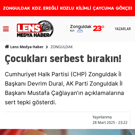
ZONGULDAK
KDZ. EREĞLİ
KOZLU
KİLİMLİ
ÇAYCUMA
GÖKÇEB
Zonguldak
23
°
YAZARLAR
Açık
ZONGULDAK
Lens Medya Haber
Çocukları serbest bırakın!
Cumhuriyet Halk Partisi (CHP) Zonguldak İl
Başkanı Devrim Dural, AK Parti Zonguldak İl
Başkanı Mustafa Çağlayan'ın açıklamalarına
sert tepki gösterdi.
Yayınlanma
28 Mart 2025 - 23:22