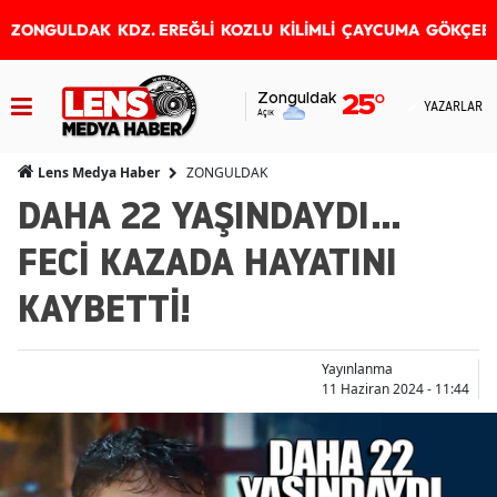
ZONGULDAK
KDZ. EREĞLİ
KOZLU
KİLİMLİ
ÇAYCUMA
GÖKÇEB
Zonguldak
25
°
YAZARLAR
Açık
ZONGULDAK
Lens Medya Haber
DAHA 22 YAŞINDAYDI...
FECİ KAZADA HAYATINI
KAYBETTİ!
Yayınlanma
11 Haziran 2024 - 11:44