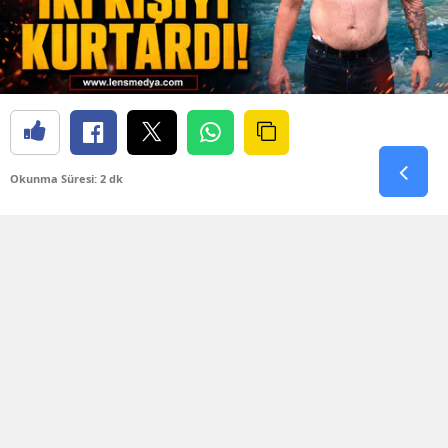
Okunma Süresi: 2 dk
Değirmenağzı Plajı’nda bugün korku dolu anlar
yaşandı. Denizin aniden kabarması ve dev
dalgaların oluşmasıyla birlikte plaj açıklarında
bulunan iki kişi kıyıya dönmekte güçlük çekti.
Dalgaların arasında sürüklenmeye başlayan iki
kişinin yardım çığlıklarını ve yaşadığı tehlikeyi