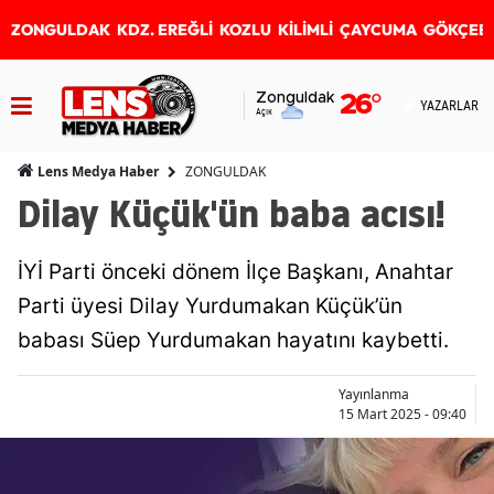
ZONGULDAK
KDZ. EREĞLİ
KOZLU
KİLİMLİ
ÇAYCUMA
GÖKÇEB
Zonguldak
26
°
YAZARLAR
Açık
ZONGULDAK
Lens Medya Haber
Dilay Küçük'ün baba acısı!
İYİ Parti önceki dönem İlçe Başkanı, Anahtar
Parti üyesi Dilay Yurdumakan Küçük’ün
babası Süep Yurdumakan hayatını kaybetti.
Yayınlanma
15 Mart 2025 - 09:40