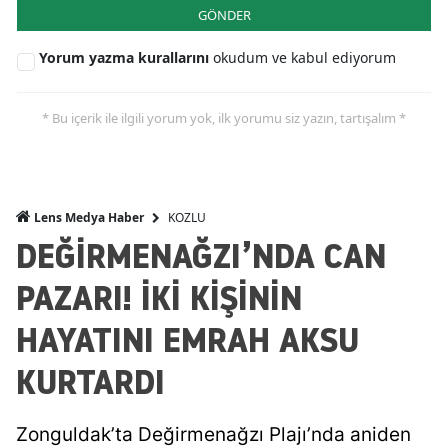
GÖNDER
Yorum yazma kurallarını
okudum ve kabul ediyorum
* Bu içerik ile ilgili yorum yok, ilk yorumu siz yazın, tartışalım *
KOZLU
Lens Medya Haber
DEĞİRMENAĞZI’NDA CAN
PAZARI! İKİ KİŞİNİN
HAYATINI EMRAH AKSU
KURTARDI
Zonguldak’ta Değirmenağzı Plajı’nda aniden