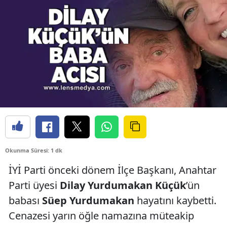
Okunma Süresi: 1 dk
İYİ Parti önceki dönem İlçe Başkanı, Anahtar
Parti üyesi
Dilay Yurdumakan Küçük
’ün
babası
Süep Yurdumakan
hayatını kaybetti.
Cenazesi yarın öğle namazına müteakip