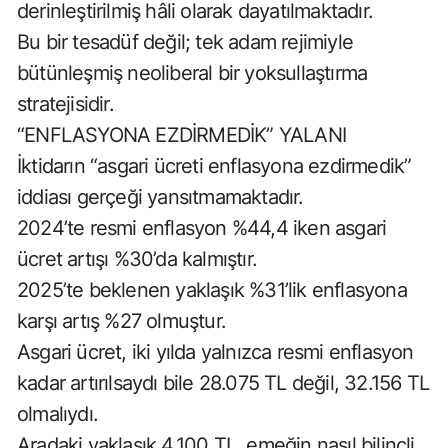
derinleştirilmiş hâli olarak dayatılmaktadır.
Bu bir tesadüf değil; tek adam rejimiyle
bütünleşmiş neoliberal bir yoksullaştırma
stratejisidir.
“ENFLASYONA EZDİRMEDİK” YALANI
İktidarın “asgari ücreti enflasyona ezdirmedik”
iddiası gerçeği yansıtmamaktadır.
2024’te resmi enflasyon %44,4 iken asgari
ücret artışı %30’da kalmıştır.
2025’te beklenen yaklaşık %31’lik enflasyona
karşı artış %27 olmuştur.
Asgari ücret, iki yılda yalnızca resmi enflasyon
kadar artırılsaydı bile 28.075 TL değil, 32.156 TL
olmalıydı.
Aradaki yaklaşık 4.100 TL, emeğin nasıl bilinçli