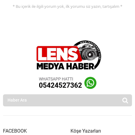
* Bu içerik ile ilgili yorum yok, ilk yorumu siz yazın, tartışalım *
WHATSAPP HATTI
05424527362
FACEBOOK
Köşe Yazarları