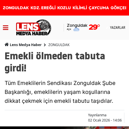
ZONGULDAK
KDZ. EREĞLİ
KOZLU
KİLİMLİ
ÇAYCUMA
GÖKÇEB
Zonguldak
29
°
YAZARLAR
Açık
ZONGULDAK
Lens Medya Haber
Emekli ölmeden tabuta
girdi!
Tüm Emeklilerin Sendikası Zonguldak Şube
Başkanlığı, emeklilerin yaşam koşullarına
dikkat çekmek için emekli tabutu taşıdılar.
Yayınlanma
02 Ocak 2026 - 14:06