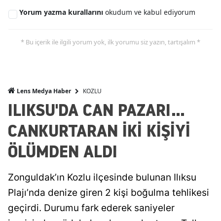
Yorum yazma kurallarını
okudum ve kabul ediyorum
* Bu içerik ile ilgili yorum yok, ilk yorumu siz yazın, tartışalım *
KOZLU
Lens Medya Haber
ILIKSU'DA CAN PAZARI...
CANKURTARAN İKİ KİŞİYİ
ÖLÜMDEN ALDI
Zonguldak’ın Kozlu ilçesinde bulunan Ilıksu
Plajı’nda denize giren 2 kişi boğulma tehlikesi
geçirdi. Durumu fark ederek saniyeler