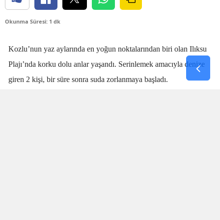
Okunma Süresi: 1 dk
Kozlu’nun yaz aylarında en yoğun noktalarından biri olan Ilıksu
Plajı’nda korku dolu anlar yaşandı. Serinlemek amacıyla denize
giren 2 kişi, bir süre sonra suda zorlanmaya başladı.
Denizdeki kişilerin boğulma tehlikesi geçirdiğini fark eden
cankurtaran
Talha Aydın
, zaman kaybetmeden harekete geçti.
Aydın’ın hızlı ve yerinde müdahalesi sayesinde boğulma tehlikesi
geçiren 2 kişi sudan çıkarıldı.
SANİYELERLE YARIŞTI
Olay sırasında plajda bulunan vatandaşlar da büyük panik yaşadı.
İki kişinin suda çırpındığını fark eden Aydın’ın saniyeler