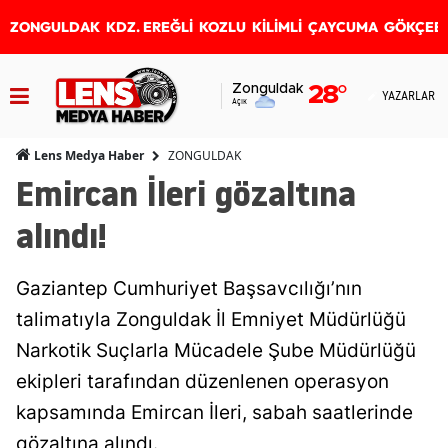
ZONGULDAK
KDZ. EREĞLİ
KOZLU
KİLİMLİ
ÇAYCUMA
GÖKÇEB
Zonguldak
28
°
YAZARLAR
Açık
ZONGULDAK
Lens Medya Haber
Emircan İleri gözaltına
alındı!
Gaziantep Cumhuriyet Başsavcılığı’nın
talimatıyla Zonguldak İl Emniyet Müdürlüğü
Narkotik Suçlarla Mücadele Şube Müdürlüğü
ekipleri tarafından düzenlenen operasyon
kapsamında Emircan İleri, sabah saatlerinde
gözaltına alındı.