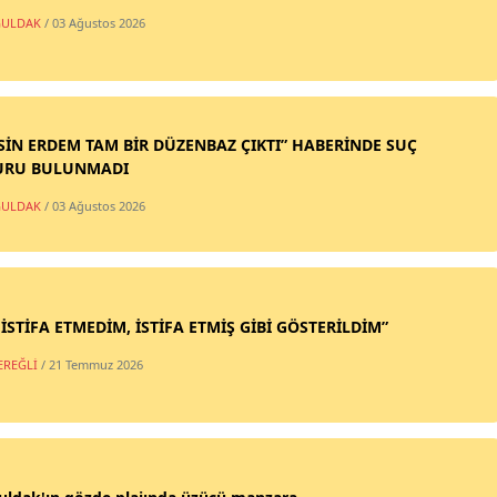
ULDAK
/ 03 Ağustos 2026
SİN ERDEM TAM BİR DÜZENBAZ ÇIKTI” HABERİNDE SUÇ
URU BULUNMADI
ULDAK
/ 03 Ağustos 2026
 İSTİFA ETMEDİM, İSTİFA ETMİŞ GİBİ GÖSTERİLDİM”
EREĞLİ
/ 21 Temmuz 2026