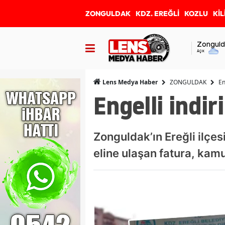
ZONGULDAK
KDZ. EREĞLİ
KOZLU
KİL
Zonguld
Açık
ZONGULDAK
En
Lens Medya Haber
Engelli indir
Zonguldak’ın Ereğli ilçes
eline ulaşan fatura, kam