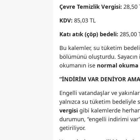
Çevre Temizlik Vergisi:
28,50 
KDV:
85,03 TL
Katı atık (çöp) bedeli:
285,00 
Bu kalemler, su tüketim bedel
bölümünü oluşturdu. Sayacın 
okumanın ise
normal okuma
“İNDİRİM VAR DENİYOR AMA
Engelli vatandaşlar ve yakınla
yalnızca su tüketim bedeliyle sı
vergisi
gibi kalemlerde herhang
durumun, “engelli indirimi var”
getiriliyor.