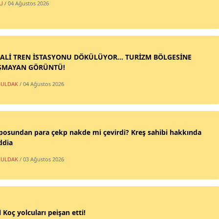
U
/ 04 Ağustos 2026
ALİ TREN İSTASYONU DÖKÜLÜYOR... TURİZM BÖLGESİNE
ŞMAYAN GÖRÜNTÜ!
ULDAK
/ 04 Ağustos 2026
posundan para çekp nakde mi çevirdi? Kreş sahibi hakkında
ddia
ULDAK
/ 03 Ağustos 2026
 Koç yolcuları peişan etti!