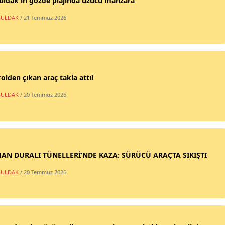
uldak'ın gözde plajında üzücü manzara
ULDAK
/ 21 Temmuz 2026
olden çıkan araç takla attı!
ULDAK
/ 20 Temmuz 2026
AN DURALI TÜNELLERİ’NDE KAZA: SÜRÜCÜ ARAÇTA SIKIŞTI
ULDAK
/ 20 Temmuz 2026