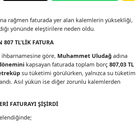
a rağmen faturada yer alan kalemlerin yüksekliği,
ldığı yönünde eleştirilere neden oldu.
 807 TL’LİK FATURA
su ihbarnamesine göre,
Muhammet Uludağ
adına
 dönemini
kapsayan faturada toplam borç
807,03 TL
etreküp
su tüketimi görülürken, yalnızca su tüketim
andı. Asıl yükün ise diğer zorunlu kalemlerden
ERİ FATURAYI ŞİŞİRDİ
elendiğinde;