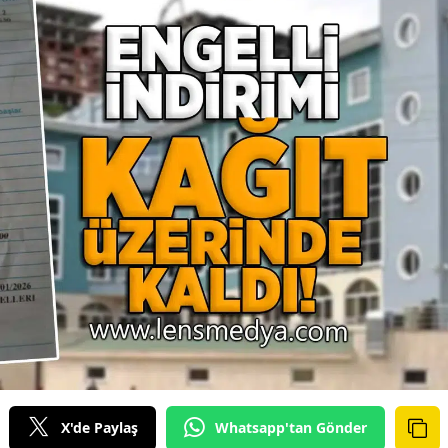
X'de Paylaş
Whatsapp'tan Gönder