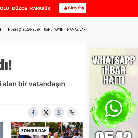
Giriş Yap
BOLU
DÜZCE
KARABÜK
I
NÖBETÇİ ECZANELER
CANLI YAYIN
NAMAZ VAKİTLERİ
İLETİŞİM
ı!
i alan bir vatandaşın
ZONGULDAK