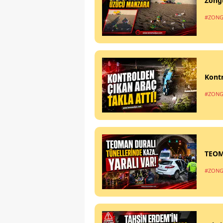
Zong
#ZONG
Kontr
#ZONG
TEOM
#ZONG