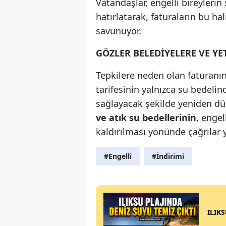
Vatandaşlar, engelli bireylerin
hatırlatarak, faturaların bu hal
savunuyor.
GÖZLER BELEDİYELERE VE YE
Tepkilere neden olan faturanın
tarifesinin yalnızca su bedelin
sağlayacak şekilde yeniden dü
ve atık su bedellerinin
, enge
kaldırılması yönünde çağrılar y
#Engelli
#İndirimi
ILIK