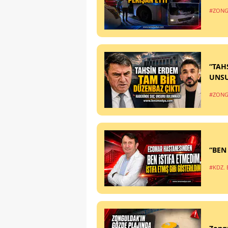
#ZONG
“TAH
UNS
#ZONG
“BEN
#KDZ. 