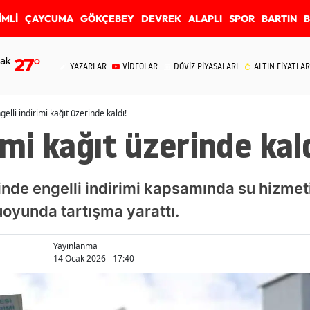
İMLİ
ÇAYCUMA
GÖKÇEBEY
DEVREK
ALAPLI
SPOR
BARTIN
ak
27
°
YAZARLAR
VİDEOLAR
DÖVİZ PİYASALARI
ALTIN FİYATLAR
gelli indirimi kağıt üzerinde kaldı!
imi kağıt üzerinde kald
inde engelli indirimi kapsamında su hizmet
uoyunda tartışma yarattı.
Yayınlanma
14 Ocak 2026 - 17:40