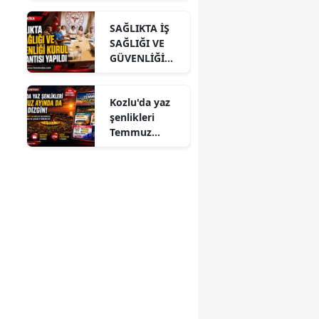
ĞLU’NA
SAĞLIKTA İŞ
ZİYARET
SAĞLIĞI VE
GÜVENLİĞİ
KURUL
TOPLANTISI
Kozlu'da yaz
YAPILDI
şenlikleri
Temmuz
ayında da dolu
dizgin devam
ediyor!