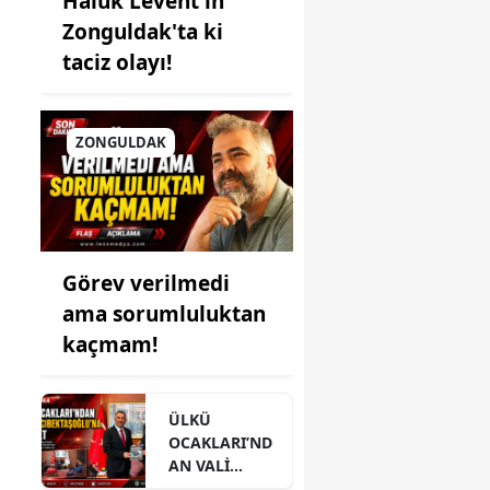
Haluk Levent'in
Zonguldak'ta ki
taciz olayı!
ZONGULDAK
Görev verilmedi
ama sorumluluktan
kaçmam!
ÜLKÜ
OCAKLARI’ND
AN VALİ
HACIBEKTAŞO