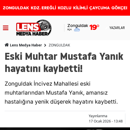
ZONGULDAK
KDZ. EREĞLİ
KOZLU
KİLİMLİ
ÇAYCUMA
GÖKÇEB
Zonguldak
19
°
YAZARLAR
Açık
ZONGULDAK
Lens Medya Haber
Eski Muhtar Mustafa Yanık
hayatını kaybetti!
Zonguldak İncivez Mahallesi eski
muhtarlarından Mustafa Yanık, amansız
hastalığına yenik düşerek hayatını kaybetti.
Yayınlanma
17 Ocak 2026 - 13:48