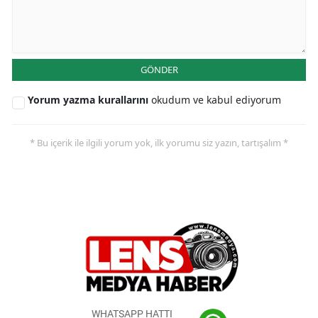
GÖNDER
Yorum yazma kurallarını
okudum ve kabul ediyorum
* Bu içerik ile ilgili yorum yok, ilk yorumu siz yazın, tartışalım *
WHATSAPP HATTI