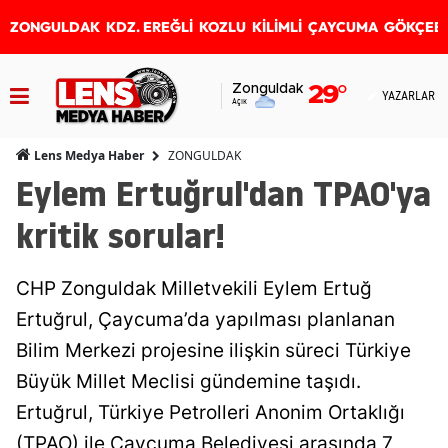
ZONGULDAK
KDZ. EREĞLİ
KOZLU
KİLİMLİ
ÇAYCUMA
GÖKÇEB
Zonguldak
29
°
YAZARLAR
Açık
ZONGULDAK
Lens Medya Haber
Eylem Ertuğrul'dan TPAO'ya
kritik sorular!
CHP Zonguldak Milletvekili Eylem Ertuğ
Ertuğrul, Çaycuma’da yapılması planlanan
Bilim Merkezi projesine ilişkin süreci Türkiye
Büyük Millet Meclisi gündemine taşıdı.
Ertuğrul, Türkiye Petrolleri Anonim Ortaklığı
(TPAO) ile Çaycuma Belediyesi arasında 7