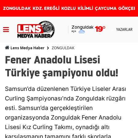
ZONGULDAK
KDZ. EREĞLİ
KOZLU
KİLİMLİ
ÇAYCUMA
GÖKÇEB
Zonguldak
19
°
YAZARLAR
Açık
ZONGULDAK
Lens Medya Haber
Fener Anadolu Lisesi
Türkiye şampiyonu oldu!
Samsun’da düzenlenen Türkiye Liseler Arası
Curling Şampiyonası’nda Zonguldak rüzgârı
esti. Samsun’da gerçekleştirilen
organizasyonda Zonguldak Fener Anadolu
Lisesi Kız Curling Takımı, oynadığı altı
karşılaşmanın tamamını farklı skorlarla