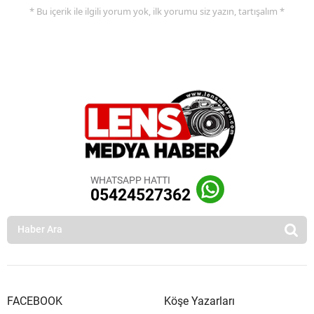
* Bu içerik ile ilgili yorum yok, ilk yorumu siz yazın, tartışalım *
WHATSAPP HATTI
05424527362
FACEBOOK
Köşe Yazarları