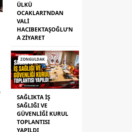
ÜLKÜ
OCAKLARI’NDAN
VALİ
HACIBEKTAŞOĞLU’N
A ZİYARET
ZONGULDAK
e
SAĞLIKTA İŞ
SAĞLIĞI VE
GÜVENLİĞİ KURUL
TOPLANTISI
YAPILDI