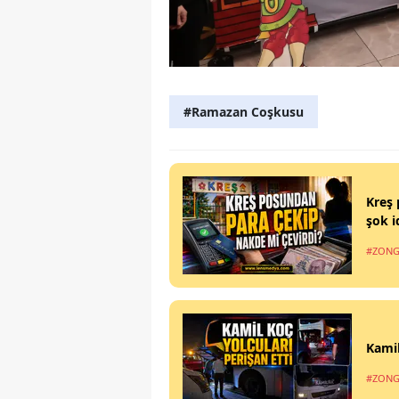
#Ramazan Coşkusu
Kreş 
şok i
#ZONG
Kamil
#ZONG