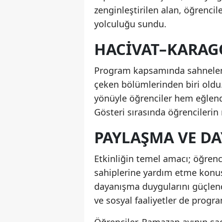
zenginleştirilen alan, öğren
yolculuğu sundu.
HACIVAT–KARAGÖ
Program kapsamında sahnelenen
çeken bölümlerinden biri oldu
yönüyle öğrenciler hem eğlend
Gösteri sırasında öğrencilerin
PAYLAŞMA VE D
Etkinliğin temel amacı; öğrenci
sahiplerine yardım etme konu
dayanışma duygularını güçlendi
ve sosyal faaliyetler de progra
Öğrenciler, Ramazan ayının sa