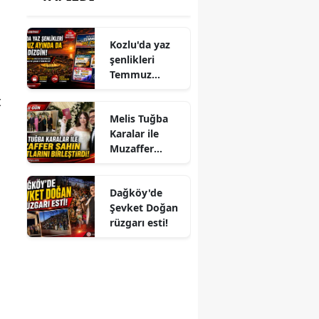
Kozlu'da yaz
şenlikleri
Temmuz
ayında da dolu
t
dizgin devam
Melis Tuğba
ediyor!
Karalar ile
Muzaffer
Şahin
Hayatlarını
Dağköy'de
Birleştirdi!
Şevket Doğan
rüzgarı esti!