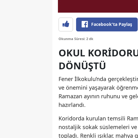
Facebook'ta Paylaş
Okunma Süresi: 2 dk
OKUL KORIDORU
DÖNÜŞTÜ
Fener İlkokulu’nda gerçekleşt
ve önemini yaşayarak öğrenme
Ramazan ayının ruhunu ve gele
hazırlandı.
Koridorda kurulan temsili Ram
nostaljik sokak süslemeleri v
topladı. Renkli ışıklar, mahya