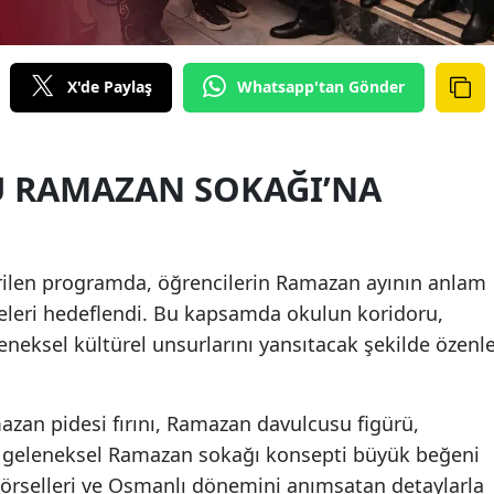
X'de Paylaş
Whatsapp'tan Gönder
 RAMAZAN SOKAĞI’NA
irilen programda, öğrencilerin Ramazan ayının anlam
leri hedeflendi. Bu kapsamda okulun koridoru,
neksel kültürel unsurlarını yansıtacak şekilde özenl
azan pidesi fırını, Ramazan davulcusu figürü,
e geleneksel Ramazan sokağı konsepti büyük beğeni
 görselleri ve Osmanlı dönemini anımsatan detaylarla