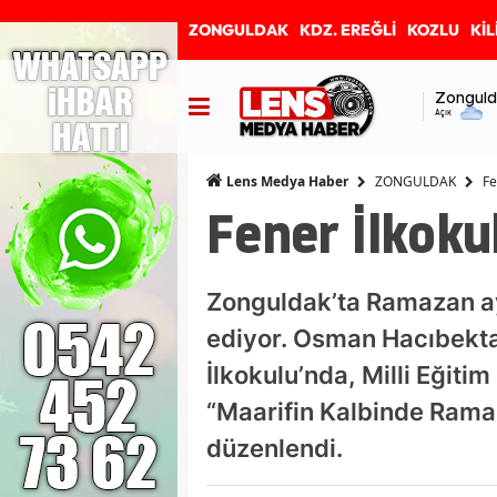
ZONGULDAK
KDZ. EREĞLİ
KOZLU
KİL
Zonguld
Açık
ZONGULDAK
Fe
Lens Medya Haber
Fener İlkok
Zonguldak’ta Ramazan ay
ediyor. Osman Hacıbekta
İlkokulu’nda, Milli Eğiti
“Maarifin Kalbinde Rama
düzenlendi.