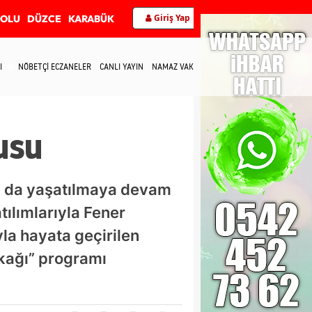
Giriş Yap
BOLU
DÜZCE
KARABÜK
I
NÖBETÇİ ECZANELER
CANLI YAYIN
NAMAZ VAKİTLERİ
İLETİŞİM
usu
a da yaşatılmaya devam
ılımlarıyla Fener
yla hayata geçirilen
kağı” programı