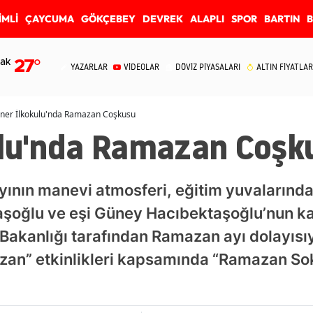
İMLİ
ÇAYCUMA
GÖKÇEBEY
DEVREK
ALAPLI
SPOR
BARTIN
ak
27
°
YAZARLAR
VİDEOLAR
DÖVİZ PİYASALARI
ALTIN FİYATLAR
ner İlkokulu'nda Ramazan Coşkusu
ulu'nda Ramazan Coşk
ının manevi atmosferi, eğitim yuvalarınd
şoğlu ve eşi Güney Hacıbektaşoğlu’nun kat
m Bakanlığı tarafından Ramazan ayı dolayısı
zan” etkinlikleri kapsamında “Ramazan So