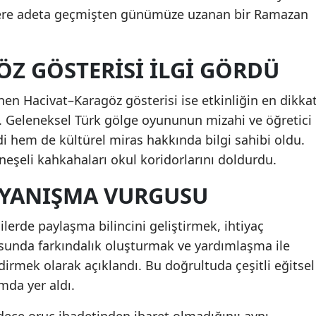
cilere adeta geçmişten günümüze uzanan bir Ramazan
Z GÖSTERISI İLGI GÖRDÜ
 Hacivat–Karagöz gösterisi ise etkinliğin en dikka
. Geleneksel Türk gölge oyununun mizahi ve öğretici
i hem de kültürel miras hakkında bilgi sahibi oldu.
 neşeli kahkahaları okul koridorlarını doldurdu.
AYANIŞMA VURGUSU
lerde paylaşma bilincini geliştirmek, ihtiyaç
sunda farkındalık oluşturmak ve yardımlaşma ile
rmek olarak açıklandı. Bu doğrultuda çeşitli eğitsel
mda yer aldı.
dece oruç ibadetinden ibaret olmadığını; aynı