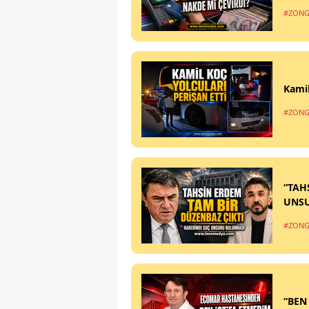
#ZONG
Kamil
#ZONG
“TAH
UNS
#ZONG
“BEN