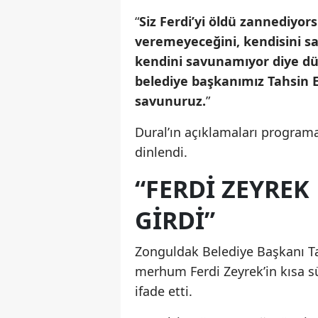
“
Siz Ferdi’yi öldü zannediyor
veremeyeceğini, kendisini sa
kendini savunamıyor diye d
belediye başkanımız Tahsin E
savunuruz.
”
Dural’ın açıklamaları programa 
dinlendi.
“FERDİ ZEYREK
GİRDİ”
Zonguldak Belediye Başkanı 
merhum Ferdi Zeyrek’in kısa s
ifade etti.