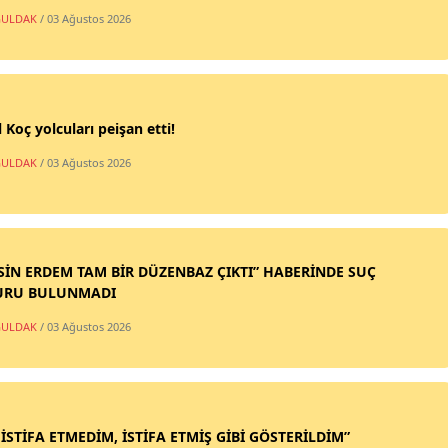
ULDAK
/ 03 Ağustos 2026
 Koç yolcuları peişan etti!
ULDAK
/ 03 Ağustos 2026
SİN ERDEM TAM BİR DÜZENBAZ ÇIKTI” HABERİNDE SUÇ
URU BULUNMADI
ULDAK
/ 03 Ağustos 2026
 İSTİFA ETMEDİM, İSTİFA ETMİŞ GİBİ GÖSTERİLDİM”