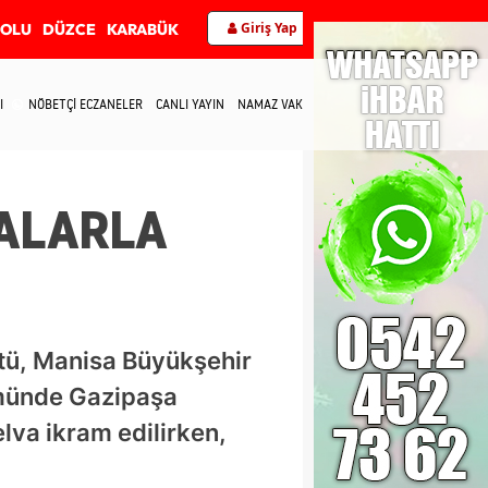
Giriş Yap
BOLU
DÜZCE
KARABÜK
I
NÖBETÇİ ECZANELER
CANLI YAYIN
NAMAZ VAKİTLERİ
İLETİŞİM
UALARLA
ütü, Manisa Büyükşehir
ümünde Gazipaşa
va ikram edilirken,