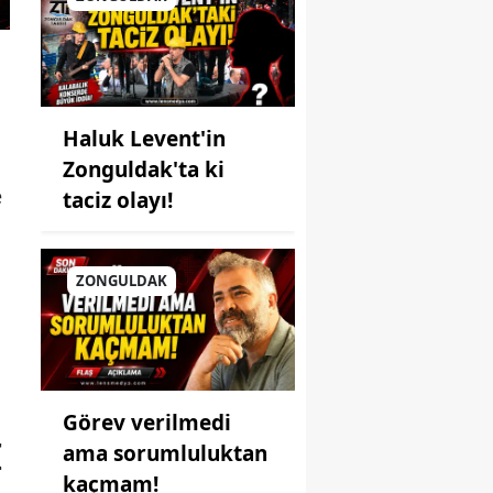
Haluk Levent'in
Zonguldak'ta ki
e
taciz olayı!
ZONGULDAK
Görev verilmedi
I
ama sorumluluktan
kaçmam!