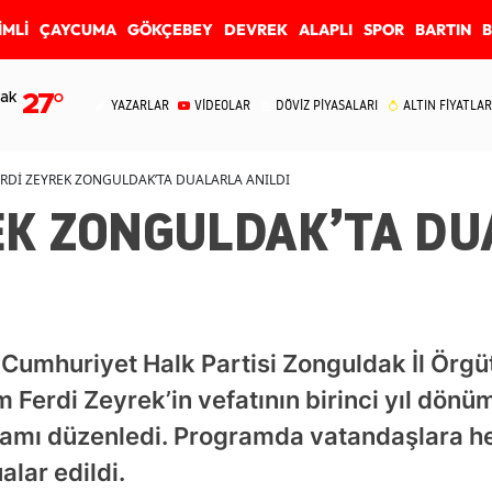
İMLİ
ÇAYCUMA
GÖKÇEBEY
DEVREK
ALAPLI
SPOR
BARTIN
ak
27
°
YAZARLAR
VİDEOLAR
DÖVİZ PİYASALARI
ALTIN FİYATLAR
ERDİ ZEYREK ZONGULDAK’TA DUALARLA ANILDI
EK ZONGULDAK’TA D
 Cumhuriyet Halk Partisi Zonguldak İl Örg
Ferdi Zeyrek’in vefatının birinci yıl dön
mı düzenledi. Programda vatandaşlara hel
lar edildi.