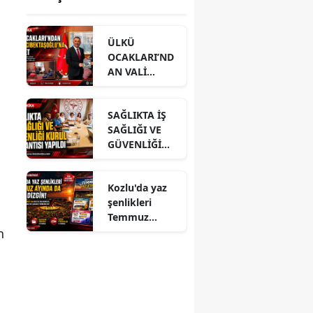
ÜLKÜ
OCAKLARI’ND
AN VALİ
HACIBEKTAŞO
ĞLU’NA
SAĞLIKTA İŞ
ZİYARET
SAĞLIĞI VE
GÜVENLİĞİ
KURUL
TOPLANTISI
Kozlu'da yaz
YAPILDI
şenlikleri
Temmuz
n
ayında da dolu
dizgin devam
ediyor!