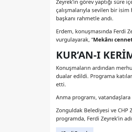
Zeyrek’in görev yaptığı süre i
çalışmalarıyla sevilen bir isi
başkanı rahmetle andı.
Erdem, konuşmasında Ferdi Zey
vurgulayarak, “
Mekânı cennet
KUR’AN-I KERİ
Konuşmaların ardından merhum
dualar edildi. Programa katılan
etti.
Anma programı, vatandaşlara h
Zonguldak Belediyesi ve CHP Z
programda, Ferdi Zeyrek’in adın