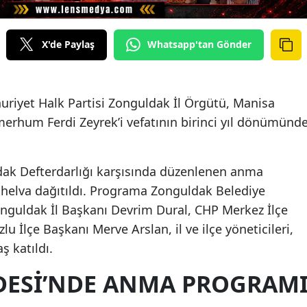
X'de Paylaş
Whatsapp'tan Gönder
riyet Halk Partisi Zonguldak İl Örgütü, Manisa
erhum Ferdi Zeyrek’i vefatının birinci yıl dönümünd
dak Defterdarlığı karşısında düzenlenen anma
 helva dağıtıldı. Programa Zonguldak Belediye
nguldak İl Başkanı Devrim Dural, CHP Merkez İlçe
 İlçe Başkanı Merve Arslan, il ve ilçe yöneticileri,
ş katıldı.
DESİ’NDE ANMA PROGRAM