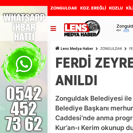
ZONGULDAK
KDZ. EREĞLİ
KOZLU
KİL
Zonguld
Açık
ZONGULDAK
F
Lens Medya Haber
FERDİ ZEYR
ANILDI
Zonguldak Belediyesi ile
Belediye Başkanı merhum 
Caddesi’nde anma progra
Kur’an-ı Kerim okunup dua