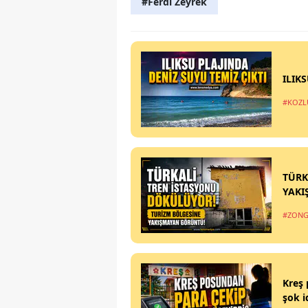
#Ferdi Zeyrek
ILIK
#KOZL
TÜRK
YAKI
#ZONG
Kreş 
şok i