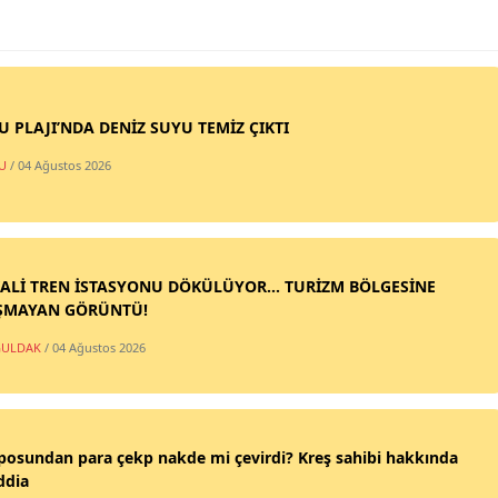
SU PLAJI’NDA DENİZ SUYU TEMİZ ÇIKTI
U
/ 04 Ağustos 2026
ALİ TREN İSTASYONU DÖKÜLÜYOR... TURİZM BÖLGESİNE
ŞMAYAN GÖRÜNTÜ!
ULDAK
/ 04 Ağustos 2026
posundan para çekp nakde mi çevirdi? Kreş sahibi hakkında
ddia