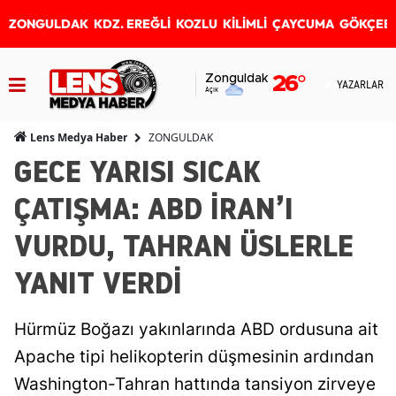
ZONGULDAK
KDZ. EREĞLİ
KOZLU
KİLİMLİ
ÇAYCUMA
GÖKÇEB
Zonguldak
26
°
YAZARLAR
Açık
ZONGULDAK
Lens Medya Haber
GECE YARISI SICAK
ÇATIŞMA: ABD İRAN’I
VURDU, TAHRAN ÜSLERLE
YANIT VERDİ
Hürmüz Boğazı yakınlarında ABD ordusuna ait
Apache tipi helikopterin düşmesinin ardından
Washington-Tahran hattında tansiyon zirveye