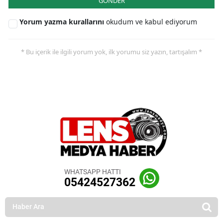
GÖNDER
Yorum yazma kurallarını
okudum ve kabul ediyorum
* Bu içerik ile ilgili yorum yok, ilk yorumu siz yazın, tartışalım *
WHATSAPP HATTI
05424527362