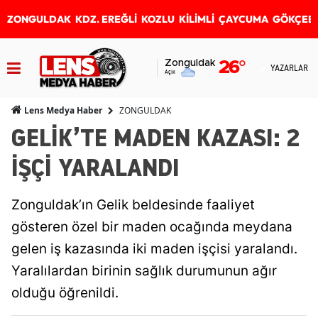
ZONGULDAK
KDZ. EREĞLİ
KOZLU
KİLİMLİ
ÇAYCUMA
GÖKÇEB
Zonguldak
26
°
YAZARLAR
Açık
ZONGULDAK
Lens Medya Haber
GELİK’TE MADEN KAZASI: 2
İŞÇİ YARALANDI
Zonguldak’ın Gelik beldesinde faaliyet
gösteren özel bir maden ocağında meydana
gelen iş kazasında iki maden işçisi yaralandı.
Yaralılardan birinin sağlık durumunun ağır
olduğu öğrenildi.