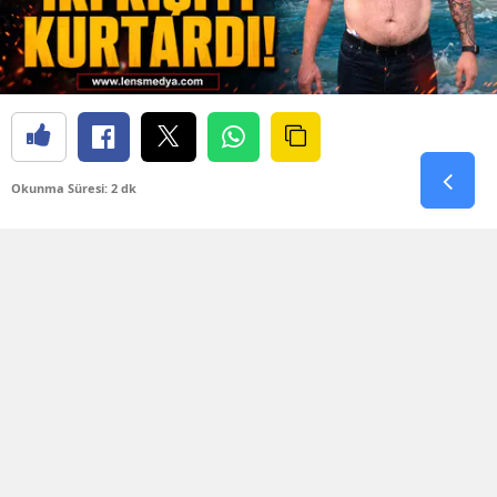
Okunma Süresi: 2 dk
Değirmenağzı Plajı’nda bugün korku dolu anlar
yaşandı. Denizin aniden kabarması ve dev
dalgaların oluşmasıyla birlikte plaj açıklarında
bulunan iki kişi kıyıya dönmekte güçlük çekti.
Dalgaların arasında sürüklenmeye başlayan iki
kişinin yardım çığlıklarını ve yaşadığı tehlikeyi