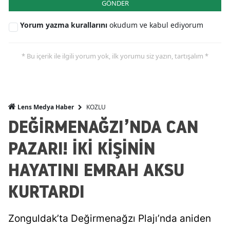
GÖNDER
Yorum yazma kurallarını
okudum ve kabul ediyorum
* Bu içerik ile ilgili yorum yok, ilk yorumu siz yazın, tartışalım *
KOZLU
Lens Medya Haber
DEĞİRMENAĞZI’NDA CAN
PAZARI! İKİ KİŞİNİN
HAYATINI EMRAH AKSU
KURTARDI
Zonguldak’ta Değirmenağzı Plajı’nda aniden