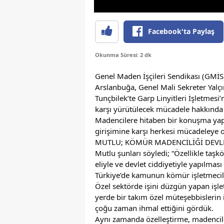
Facebook'ta Paylaş
Okunma Süresi: 2 dk
Genel Maden İşçileri Sendikası (GMİS)
Arslanbuğa, Genel Mali Sekreter Yalçın
Tunçbilek’te Garp Linyitleri İşletmesi’
karşı yürütülecek mücadele hakkında b
Madencilere hitaben bir konuşma yap
girişimine karşı herkesi mücadeleye o
MUTLU; KÖMÜR MADENCİLİĞİ DEVLE
Mutlu şunları söyledi; “Özellikle taş
eliyle ve devlet ciddiyetiyle yapılmas
Türkiye’de kamunun kömür işletmecili
Özel sektörde işini düzgün yapan işlet
yerde bir takım özel müteşebbislerin iş
çoğu zaman ihmal ettiğini gördük.
Aynı zamanda özelleştirme, madencile