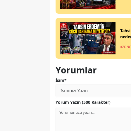
Tahsi
nede
#ZONG
Yorumlar
İsim*
Yorum Yazın (500 Karakter)