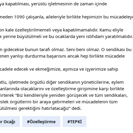
veya kapatılması, yerüstü işletmesinin de zaman içinde 
emeden 1090 çalışanla, aileleriyle birlikte hepimizin bu mücadeleye
on kale özelleştirilmemeli veya kapatılmamalıdır. Kamu eliyle 
 yerine büyütülmeli ve bu ocaklarda yeni istihdam yaratılmalıdır.
n gidecekse bunun tarafı olmaz. Seni-beni olmaz. O sendikası bu 
enen yanlışı durdurma başarısını ancak hep birlikte mücadele 
adele edecek ve ekmeğimize, aşımıza ve işyerimize sahip 
u, işletmede örgütlü diğer sendikanın yöneticilerine, eylem 
anlarında olacaklarını ve özelleştirme girişimine karşı birlikte 
lirterek “Biz kendileriyle yeniden görüşecek ve tüm sendikaları, 
eslek örgütlerini bir araya getirmeleri ve mücadelenin tüm 
ülmesi gerektiğini hatırlatacağız” dedi.
r Ocağı
#Özelleştirme
#TEPKİ