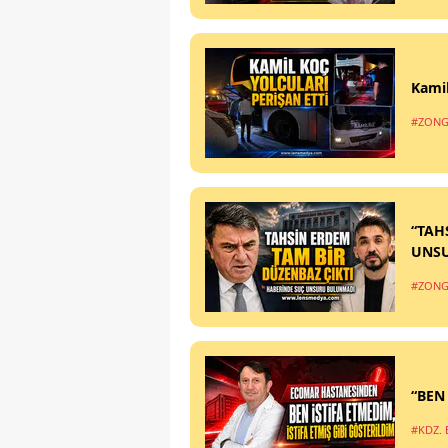
Kamil
#ZONG
“TAH
UNS
#ZONG
“BEN
#KDZ. 