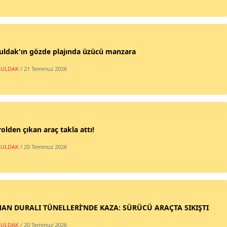
uldak'ın gözde plajında üzücü manzara
ULDAK
/ 21 Temmuz 2026
olden çıkan araç takla attı!
ULDAK
/ 20 Temmuz 2026
AN DURALI TÜNELLERİ’NDE KAZA: SÜRÜCÜ ARAÇTA SIKIŞTI
ULDAK
/ 20 Temmuz 2026