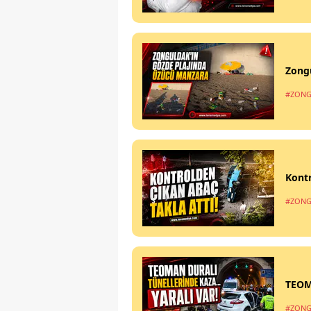
Zong
#ZONG
Kontr
#ZONG
TEOM
#ZONG