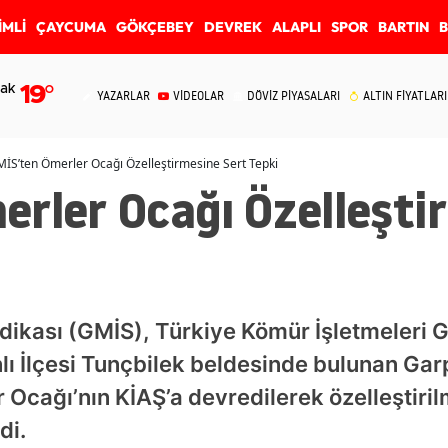
İMLİ
ÇAYCUMA
GÖKÇEBEY
DEVREK
ALAPLI
SPOR
BARTIN
ak
19
°
YAZARLAR
VİDEOLAR
DÖVİZ PİYASALARI
ALTIN FİYATLARI
İS’ten Ömerler Ocağı Özelleştirmesine Sert Tepki
erler Ocağı Özelleşti
ndikası (GMİS), Türkiye Kömür İşletmeleri
ı İlçesi Tunçbilek beldesinde bulunan Garp
r Ocağı’nın KİAŞ’a devredilerek özelleştir
di.