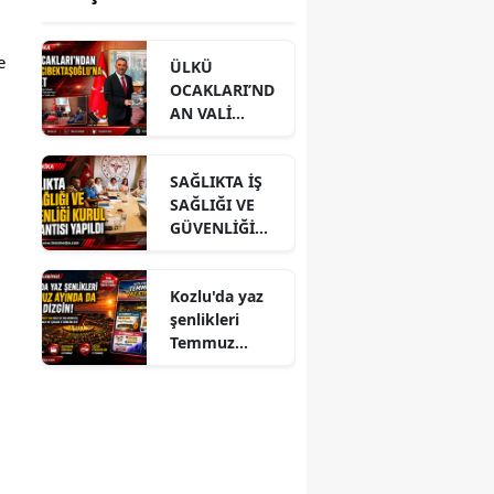
 
ÜLKÜ
OCAKLARI’ND
AN VALİ
HACIBEKTAŞO
ĞLU’NA
SAĞLIKTA İŞ
ZİYARET
SAĞLIĞI VE
GÜVENLİĞİ
KURUL
TOPLANTISI
Kozlu'da yaz
YAPILDI
şenlikleri
Temmuz
ayında da dolu
dizgin devam
ediyor!