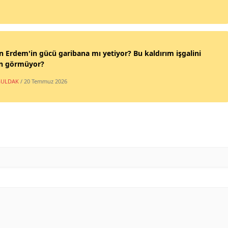
n Erdem'in gücü garibana mı yetiyor? Bu kaldırım işgalini
n görmüyor?
ULDAK
/ 20 Temmuz 2026