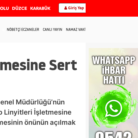
Giriş Yap
BOLU
DÜZCE
KARABÜK
NÖBETÇİ ECZANELER
CANLI YAYIN
NAMAZ VAKİTLERİ
İLETİŞİM
rmesine Sert
 Genel Müdürlüğü’nün
 Linyitleri İşletmesine
ilmesinin önünün açılmak