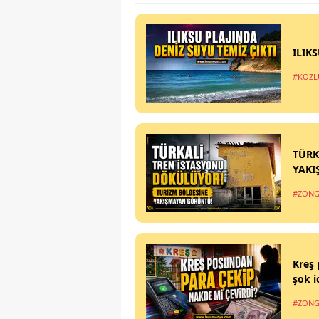
ILIK
#KOZL
TÜRK
YAKI
#ZONG
Kreş 
şok i
#ZONG