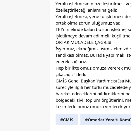
Yeraltı işletmesinin özelleştirilmesi 
özelleştirileceği anlamına gelir.
Yeraltı işletmesi, yerüstü işletmesi d
ortak olma zorunluluğumuz var.
TKİ’nin elinde kalan bu son işletme, s
işletilmeye devam edilmeli, küçültmek
ORTAK MÜCADELE ÇAĞRISI
İşyerimiz, ekmeğimiz, işimiz elimizde
sendikası olmaz. Burada yapılmak ist
ederek sağlarız.
Hep birlikte omuz omuza vererek müc
çıkacağız” dedi.
GMİS Genel Başkan Yardımcısı İsa Mutl
süreciyle ilgili her türlü mücadelede y
hareket edeceklerini bildirdiklerini be
bölgedeki sivil toplum örgütlerini, m
kesimlerle omuz omuza verilerek yürüt
#GMİS
#Ömerler Yeraltı Kömü