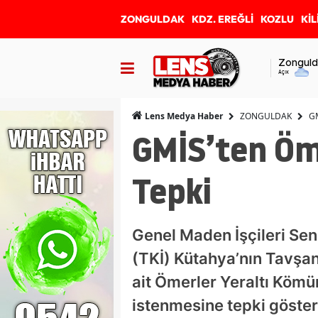
ZONGULDAK
KDZ. EREĞLİ
KOZLU
KİL
Zonguld
Açık
ZONGULDAK
GM
Lens Medya Haber
GMİS’ten Öm
Tepki
Genel Maden İşçileri Se
(TKİ) Kütahya’nın Tavşanl
ait Ömerler Yeraltı Kömü
istenmesine tepki göster