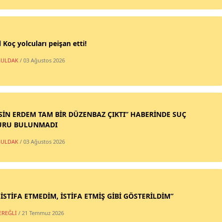
 Koç yolcuları peişan etti!
ULDAK
/ 03 Ağustos 2026
SİN ERDEM TAM BİR DÜZENBAZ ÇIKTI” HABERİNDE SUÇ
URU BULUNMADI
ULDAK
/ 03 Ağustos 2026
 İSTİFA ETMEDİM, İSTİFA ETMİŞ GİBİ GÖSTERİLDİM”
EREĞLİ
/ 21 Temmuz 2026