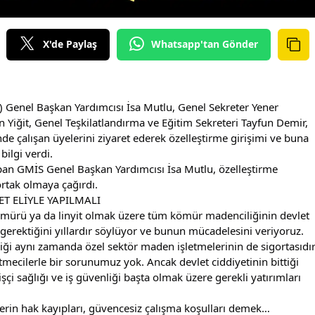
X'de Paylaş
Whatsapp'tan Gönder
 Genel Başkan Yardımcısı İsa Mutlu, Genel Sekreter Yener 
 Yiğit, Genel Teşkilatlandırma ve Eğitim Sekreteri Tayfun Demir, 
nde çalışan üyelerini ziyaret ederek özelleştirme girişimi ve buna 
ilgi verdi.
an GMİS Genel Başkan Yardımcısı İsa Mutlu, özelleştirme 
rtak olmaya çağırdı.
T ELİYLE YAPILMALI
kömürü ya da linyit olmak üzere tüm kömür madenciliğinin devlet 
ı gerektiğini yıllardır söylüyor ve bunun mücadelesini veriyoruz.
ği aynı zamanda özel sektör maden işletmelerinin de sigortasıdır
mecilerle bir sorunumuz yok. Ancak devlet ciddiyetinin bittiği 
çi sağlığı ve iş güvenliği başta olmak üzere gerekli yatırımları 
rin hak kayıpları, güvencesiz çalışma koşulları demek…