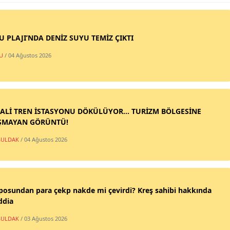
SU PLAJI’NDA DENİZ SUYU TEMİZ ÇIKTI
U
/ 04 Ağustos 2026
ALİ TREN İSTASYONU DÖKÜLÜYOR... TURİZM BÖLGESİNE
ŞMAYAN GÖRÜNTÜ!
ULDAK
/ 04 Ağustos 2026
posundan para çekp nakde mi çevirdi? Kreş sahibi hakkında
ddia
ULDAK
/ 03 Ağustos 2026