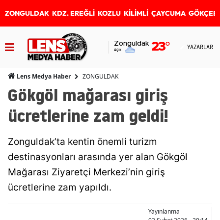
ZONGULDAK
KDZ. EREĞLİ
KOZLU
KİLİMLİ
ÇAYCUMA
GÖKÇEB
Zonguldak
23
°
YAZARLAR
Açık
ZONGULDAK
Lens Medya Haber
Gökgöl mağarası giriş
ücretlerine zam geldi!
Zonguldak’ta kentin önemli turizm
destinasyonları arasında yer alan Gökgöl
Mağarası Ziyaretçi Merkezi’nin giriş
ücretlerine zam yapıldı.
Yayınlanma