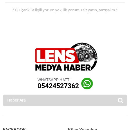
* Bu içerik ile ilgili yorum yok, ilk yorumu siz yazın, tartışalım *
WHATSAPP HATTI
05424527362
FACEBOOK
Köşe Yazarları